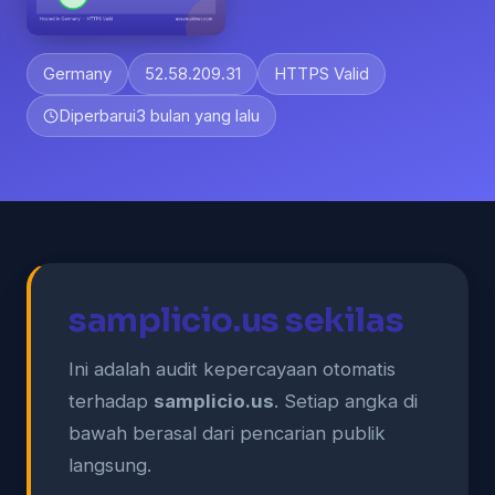
Germany
52.58.209.31
HTTPS Valid
Diperbarui
3 bulan yang lalu
samplicio.us sekilas
Ini adalah audit kepercayaan otomatis
terhadap
samplicio.us
. Setiap angka di
bawah berasal dari pencarian publik
langsung.