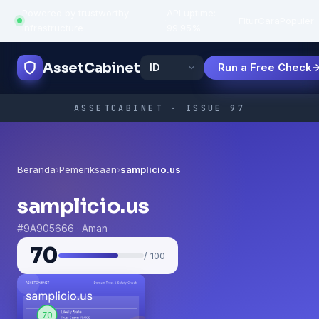
Powered by trustworthy
API uptime:
·
Fitur
Cara
Populer
infrastructure
99.95%
AssetCabinet
Run a Free Check
ASSETCABINET · ISSUE 97
Beranda
›
Pemeriksaan
›
samplicio.us
samplicio.us
#9A905666 · Aman
70
/ 100