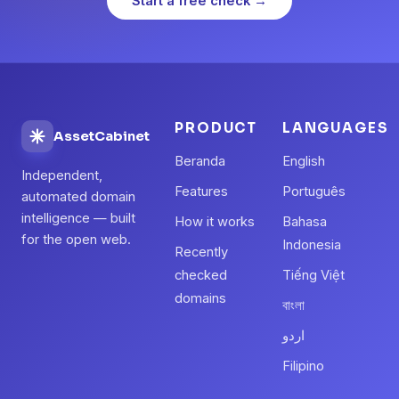
Start a free check →
PRODUCT
LANGUAGES
AssetCabinet
Beranda
English
Independent,
Features
Português
automated domain
intelligence — built
How it works
Bahasa
for the open web.
Indonesia
Recently
checked
Tiếng Việt
domains
বাংলা
اردو
Filipino