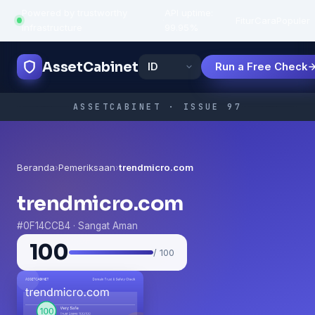
Powered by trustworthy
API uptime:
·
Fitur
Cara
Populer
infrastructure
99.95%
AssetCabinet
Run a Free Check
ASSETCABINET · ISSUE 97
Beranda
›
Pemeriksaan
›
trendmicro.com
trendmicro.com
#0F14CCB4 · Sangat Aman
100
/ 100