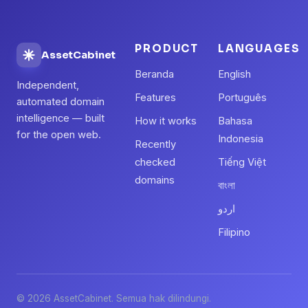
PRODUCT
LANGUAGES
AssetCabinet
Beranda
English
Independent,
Features
Português
automated domain
intelligence — built
How it works
Bahasa
for the open web.
Indonesia
Recently
checked
Tiếng Việt
domains
বাংলা
اردو
Filipino
© 2026 AssetCabinet. Semua hak dilindungi.