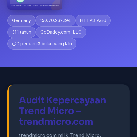
Germany
150.70.232.194
HTTPS Valid
31.1 tahun
GoDaddy.com, LLC
Diperbarui
3 bulan yang lalu
Audit Kepercayaan
Trend Micro –
trendmicro.com
trendmicro.com milik Trend Micro,