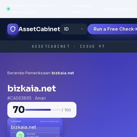
Powered by trustworthy
API uptime:
·
Fitur
Cara
Populer
infrastructure
99.95%
AssetCabinet
Run a Free Check
ASSETCABINET · ISSUE 97
Beranda
›
Pemeriksaan
›
bizkaia.net
bizkaia.net
#CA563895 · Aman
70
/ 100