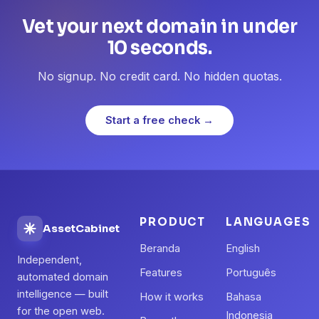
Vet your next domain in under
10 seconds.
No signup. No credit card. No hidden quotas.
Start a free check →
PRODUCT
LANGUAGES
AssetCabinet
Beranda
English
Independent,
Features
Português
automated domain
intelligence — built
How it works
Bahasa
for the open web.
Indonesia