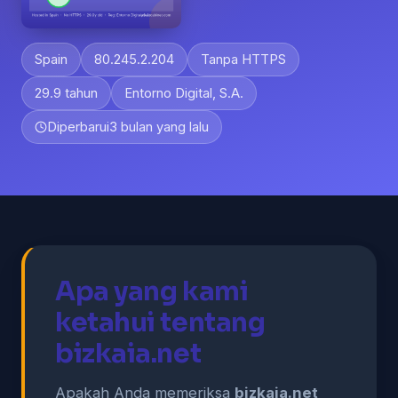
Spain
80.245.2.204
Tanpa HTTPS
29.9 tahun
Entorno Digital, S.A.
Diperbarui
3 bulan yang lalu
Apa yang kami
ketahui tentang
bizkaia.net
Apakah Anda memeriksa
bizkaia.net