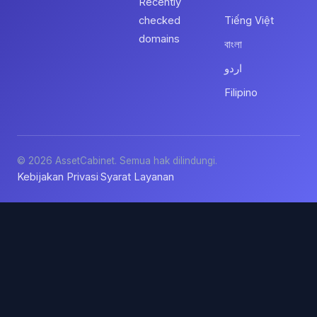
Recently
checked
Tiếng Việt
domains
বাংলা
اردو
Filipino
© 2026 AssetCabinet. Semua hak dilindungi.
Kebijakan Privasi
Syarat Layanan
·