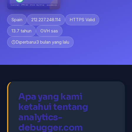
Spain
212.227.248.114
HTTPS Valid
13.7 tahun
OVH sas
Diperbarui
3 bulan yang lalu
Apa yang kami
ketahui tentang
analytics-
debugger.com