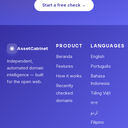
Start a free check →
PRODUCT
LANGUAGES
AssetCabinet
Beranda
English
Independent,
Features
Português
automated domain
intelligence — built
How it works
Bahasa
for the open web.
Indonesia
Recently
checked
Tiếng Việt
domains
বাংলা
اردو
Filipino