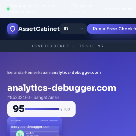
Powered by trustworthy
API uptime:
·
Fitur
Cara
Populer
infrastructure
99.95%
AssetCabinet
Run a Free Check
ASSETCABINET · ISSUE 97
Beranda
›
Pemeriksaan
›
analytics-debugger.com
analytics-debugger.com
#852324F0 · Sangat Aman
95
/ 100