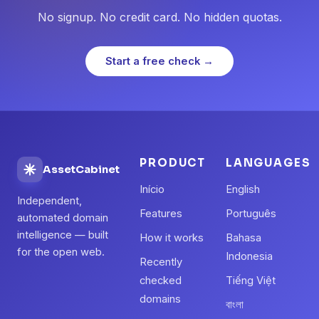
No signup. No credit card. No hidden quotas.
Start a free check →
PRODUCT
LANGUAGES
AssetCabinet
Início
English
Independent,
Features
Português
automated domain
intelligence — built
How it works
Bahasa
for the open web.
Indonesia
Recently
checked
Tiếng Việt
domains
বাংলা