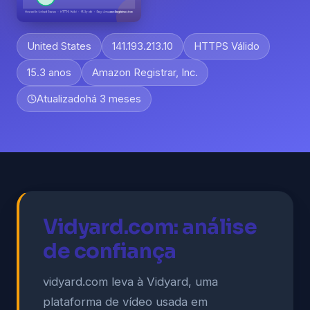
United States
141.193.213.10
HTTPS Válido
15.3 anos
Amazon Registrar, Inc.
Atualizado
há 3 meses
Vidyard.com: análise
de confiança
vidyard.com leva à Vidyard, uma
plataforma de vídeo usada em