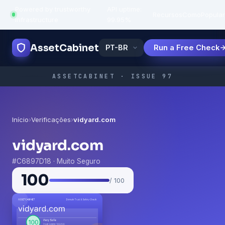
Powered by trustworthy
API uptime:
·
Recursos
Como
Popula
infrastructure
99.95%
AssetCabinet
Run a Free Check
ASSETCABINET · ISSUE 97
Início
›
Verificações
›
vidyard.com
vidyard.com
#C6897D18 · Muito Seguro
100
/ 100