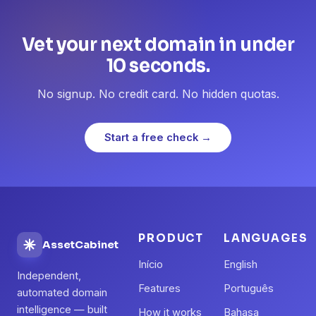
Vet your next domain in under
10 seconds.
No signup. No credit card. No hidden quotas.
Start a free check →
PRODUCT
LANGUAGES
AssetCabinet
Início
English
Independent,
Features
Português
automated domain
intelligence — built
How it works
Bahasa