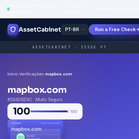
Powered by trustworthy
API uptime:
·
Recursos
Como
Popula
infrastructure
99.95%
AssetCabinet
Run a Free Check
ASSETCABINET · ISSUE 97
Início
›
Verificações
›
mapbox.com
mapbox.com
#564D6E9C · Muito Seguro
100
/ 100