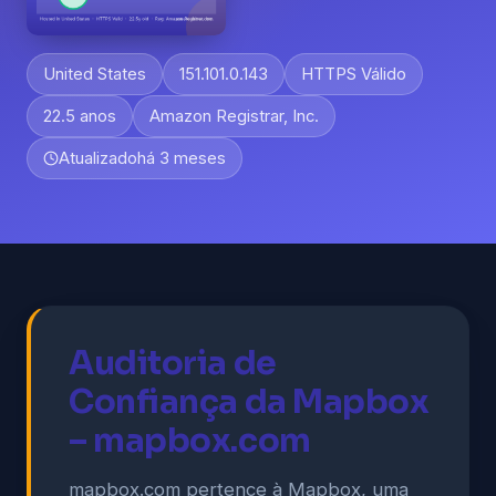
United States
151.101.0.143
HTTPS Válido
22.5 anos
Amazon Registrar, Inc.
Atualizado
há 3 meses
Auditoria de
Confiança da Mapbox
– mapbox.com
mapbox.com pertence à Mapbox, uma