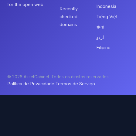
for the open web.
Indonesia
Recently
checked
Tiếng Việt
domains
বাংলা
اردو
Filipino
© 2026 AssetCabinet. Todos os direitos reservados.
Política de Privacidade
Termos de Serviço
·