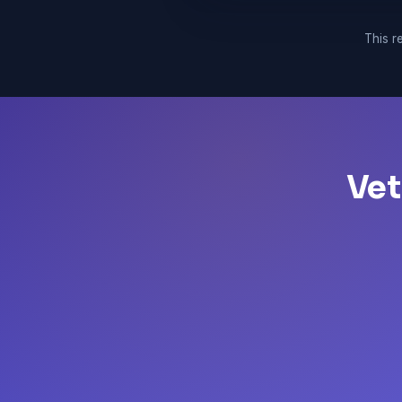
This re
Vet