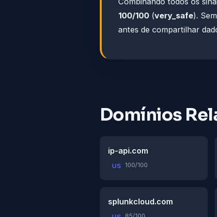
Combinando todos os sinai
100/100
(
very_safe
). Sem
antes de compartilhar dado
Domínios Rel
ip-api.com
100/100
US
splunkcloud.com
85/100
US