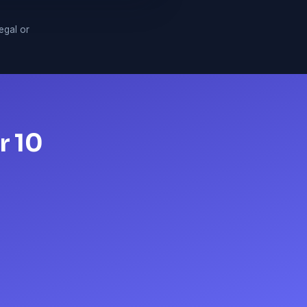
legal or
r 10