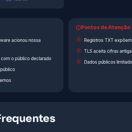
Pontos de Atenção
lware acionou nossa
Registros TXT expõem
TLS aceita cifras antig
 com o público declarado
Dados públicos limitad
 público
ernos
Frequentes