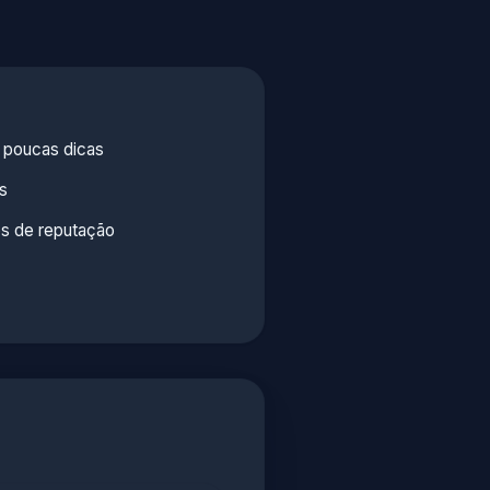
 poucas dicas
as
os de reputação