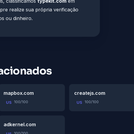
s, classificamos
typekit.com
em
pre realize sua própria verificação
s ou dinheiro.
acionados
mapbox.com
createjs.com
100/100
100/100
US
US
adkernel.com
100/100
US