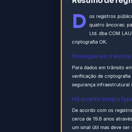
Resumo de regi
D
os registros públi
quatro âncoras: pa
Ltd. dba COM LAUD
criptografia OK.
Proteção em trânsito
Para dados em trânsito ent
verificação de criptografia
segurança infraestrutural
Há quanto tempo type
De acordo com os registro
cerca de 19.8 anos atrav
um sinal útil mas deve se