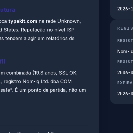
2026-
rutura
loca
typekit.com
na rede Unknown,
REGI
 States. Reputação no nível ISP
as tendem a agir em relatórios de
REGIS
Nom-iq
il
REGIS
2006-
em combinada (19.8 anos, SSL OK,
, registro Nom-iq Ltd. dba COM
EXPIRA
_safe". É um ponto de partida, não um
2026-