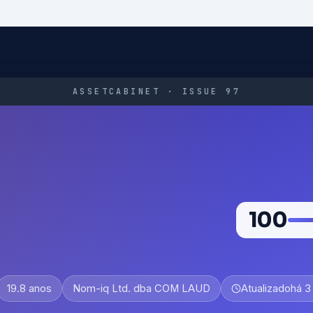
ASSETCABINET · ISSUE 97
100
19.8 anos
Nom-iq Ltd. dba COM LAUD
Atualizado
há 3