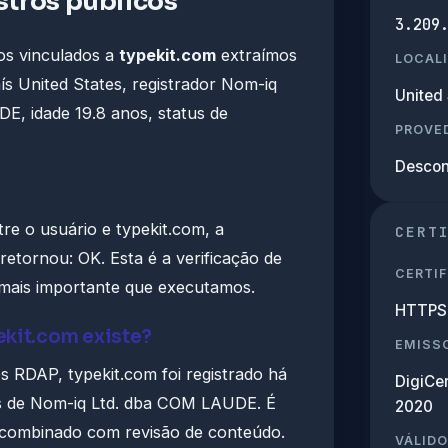
stros públicos
3.209
cos vinculados a
typekit.com
extraímos
LOCAL
ís United States, registrador Nom-iq
United 
E, idade 19.8 anos, status de
PROVED
Descon
re o usuário e typekit.com, a
CERT
 retornou: OK. Esta é a verificação de
CERTIF
 mais importante que executamos.
HTTPS 
kit.com existe?
EMISS
s RDAP, typekit.com foi registrado há
DigiCe
és de Nom-iq Ltd. dba COM LAUDE. É
2020
r combinado com revisão de conteúdo.
VÁLIDO