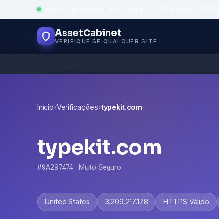
Powered by trustworthy infrastructure
·
API uptime: 99.95%
AssetCabinet
VERIFIQUE SE QUALQUER SITE É SEGURO
Início
›
Verificações
›
typekit.com
typekit.com
#9A297474 · Muito Seguro
United States
3.209.217.178
HTTPS Válido