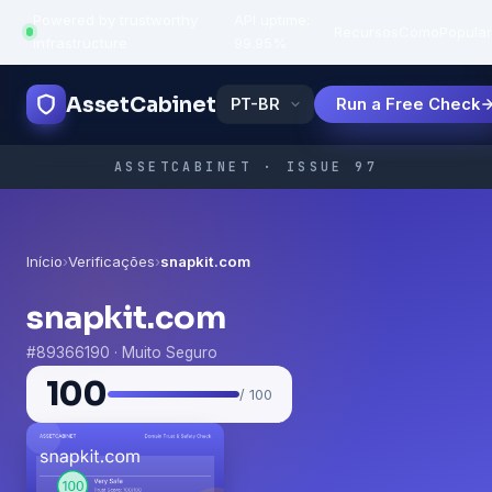
Powered by trustworthy
API uptime:
·
Recursos
Como
Popula
infrastructure
99.95%
AssetCabinet
Run a Free Check
ASSETCABINET · ISSUE 97
Início
›
Verificações
›
snapkit.com
snapkit.com
#89366190 · Muito Seguro
100
/ 100