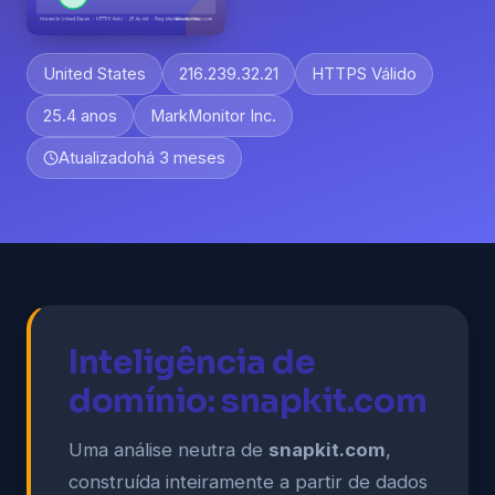
United States
216.239.32.21
HTTPS Válido
25.4 anos
MarkMonitor Inc.
Atualizado
há 3 meses
Inteligência de
domínio: snapkit.com
Uma análise neutra de
snapkit.com
,
construída inteiramente a partir de dados