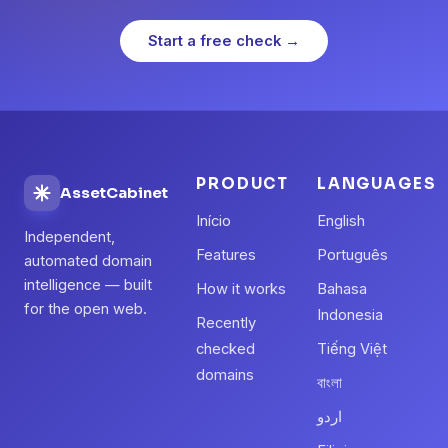
Start a free check →
PRODUCT
LANGUAGES
AssetCabinet
Início
English
Independent,
Features
Português
automated domain
intelligence — built
How it works
Bahasa
for the open web.
Indonesia
Recently
checked
Tiếng Việt
domains
বাংলা
اردو