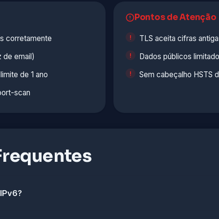
Pontos de Atenção
os corretamente
TLS aceita cifras antig
 de email)
Dados públicos limitad
imite de 1 ano
Sem cabeçalho HSTS d
port-scan
Frequentes
 IPv6?