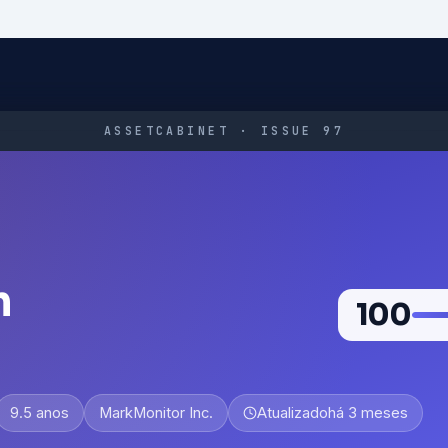
ASSETCABINET · ISSUE 97
m
100
9.5 anos
MarkMonitor Inc.
Atualizado
há 3 meses