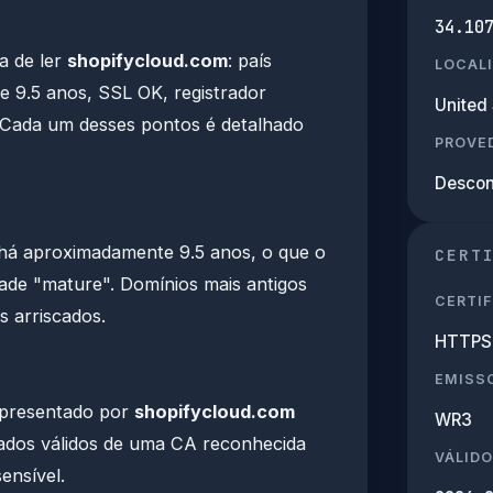
34.10
a de ler
shopifycloud.com
: país
LOCAL
de 9.5 anos, SSL OK, registrador
United 
 Cada um desses pontos é detalhado
PROVED
Descon
 há aproximadamente 9.5 anos, o que o
CERT
dade "mature". Domínios mais antigos
CERTIF
s arriscados.
HTTPS 
EMISS
apresentado por
shopifycloud.com
WR3
cados válidos de uma CA reconhecida
VÁLIDO
ensível.