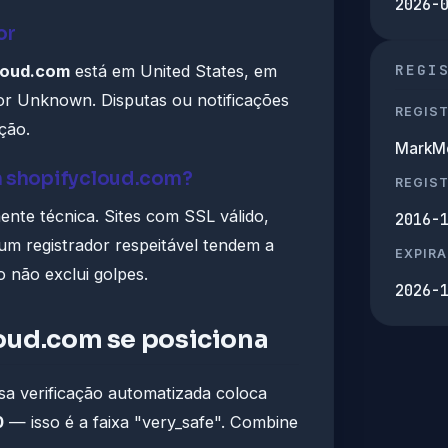
2026-
or
REGI
loud.com
está em United States, em
por Unknown. Disputas ou notificações
REGIS
ção.
MarkMo
m shopifycloud.com?
REGIS
te técnica. Sites com SSL válido,
2016-
 um registrador respeitável tendem a
EXPIRA
o não exclui golpes.
2026-
oud.com se posiciona
a verificação automatizada coloca
0
— isso é a faixa "very_safe". Combine