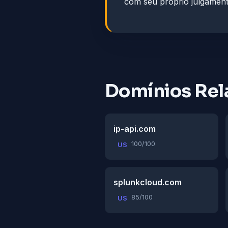
com seu próprio julgament
Domínios Rel
ip-api.com
100/100
US
splunkcloud.com
85/100
US