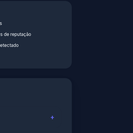
as
os de reputação
etectado