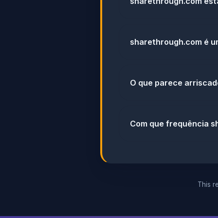
sharethrough.com está
sharethrough.com é um
O que parece arrisca
Com que frequência sh
This re