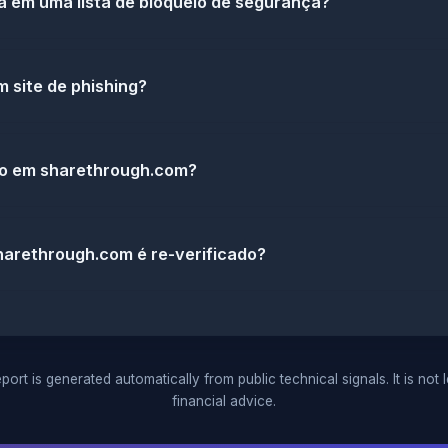
 em uma lista de bloqueio de segurança?
 site de phishing?
do em sharethrough.com?
arethrough.com é re-verificado?
port is generated automatically from public technical signals. It is not 
financial advice.