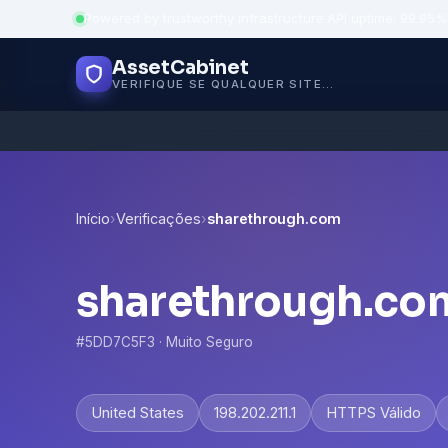
Powered by trustworthy infrastructure
·
API uptime: 99.95%
AssetCabinet
VERIFIQUE SE QUALQUER SITE É SEGURO
Início
›
Verificações
›
sharethrough.com
sharethrough.co
#5DD7C5F3 · Muito Seguro
United States
198.202.211.1
HTTPS Válido