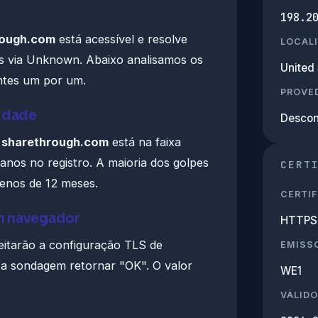
198.2
rough.com
está acessível e resolve
LOCAL
es via Unknown. Abaixo analisamos os
United 
antes um por um.
PROVED
ridade
Descon
,
sharethrough.com
está na faixa
anos no registro. A maioria dos golpes
CERT
enos de 12 meses.
CERTIF
m navegador
HTTPS 
eitarão a configuração TLS de
EMISS
a sondagem retornar "OK". O valor
WE1
VÁLIDO