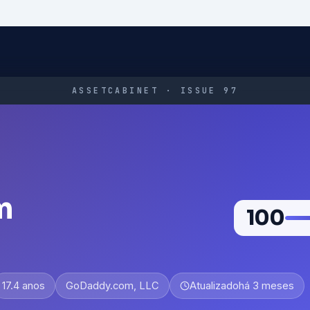
ASSETCABINET · ISSUE 97
m
100
17.4 anos
GoDaddy.com, LLC
Atualizado
há 3 meses