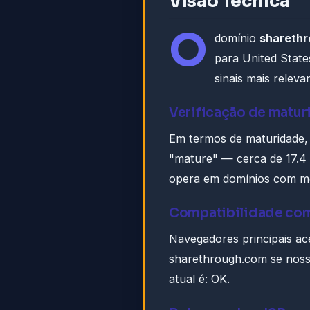
Visão Técnica
O
domínio
shareth
para United Stat
sinais mais relev
Verificação de matu
Em termos de maturidade
"mature" — cerca de 17.4 
opera em domínios com m
Compatibilidade co
Navegadores principais ac
sharethrough.com se noss
atual é: OK.