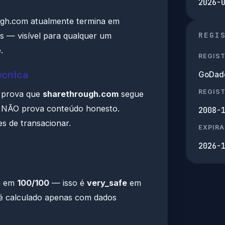
2026-
ugh.com atualmente termina em
REGI
 — visível para qualquer um
.
REGIS
écnica
GoDadd
REGIS
ó prova que
sharethrough.com
segue
a. NÃO prova conteúdo honesto.
2008-
es de transacionar.
EXPIRA
2026-
a em
100/100
— isso é
very_safe
em
 é calculado apenas com dados