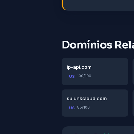
Domínios Rel
ip-api.com
100/100
US
splunkcloud.com
85/100
US