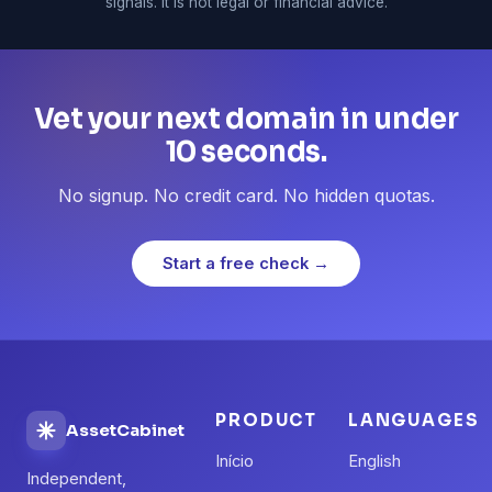
signals. It is not legal or financial advice.
Vet your next domain in under
10 seconds.
No signup. No credit card. No hidden quotas.
Start a free check →
PRODUCT
LANGUAGES
AssetCabinet
Início
English
Independent,