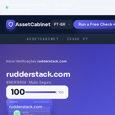
Powered by trustworthy
API uptime:
·
Recursos
Como
Popula
infrastructure
99.95%
AssetCabinet
Run a Free Check
ASSETCABINET · ISSUE 97
Início
›
Verificações
›
rudderstack.com
rudderstack.com
#9B3FB604 · Muito Seguro
100
/ 100