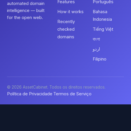
Features
Português
automated domain
intelligence — built
How it works
Bahasa
for the open web.
Indonesia
Recently
checked
Tiếng Việt
domains
বাংলা
اردو
Filipino
© 2026 AssetCabinet. Todos os direitos reservados.
Política de Privacidade
Termos de Serviço
·