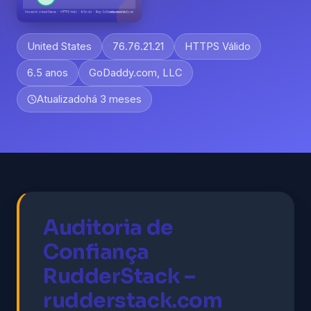
United States
76.76.21.21
HTTPS Válido
6.5 anos
GoDaddy.com, LLC
Atualizado
há 3 meses
Auditoria de
Confiança
RudderStack –
rudderstack.com