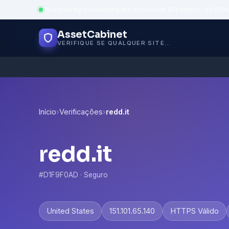
Powered by trustworthy infrastructure
·
API uptime: 99.95%
AssetCabinet
VERIFIQUE SE QUALQUER SITE É SEGURO
Início
›
Verificações
›
redd.it
redd.it
#D1F9F0AD · Seguro
United States
151.101.65.140
HTTPS Válido