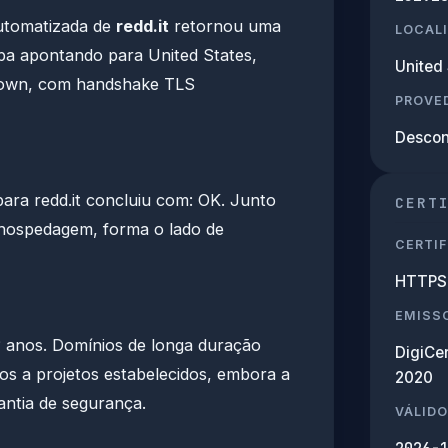
utomatizada de
redd.it
retornou uma
LOCAL
pa apontando para United States,
United 
nown, com handshake TLS
PROVED
Descon
a redd.it concluiu com: OK. Junto
CERT
 hospedagem, forma o lado de
CERTIF
HTTPS 
EMISS
 ? anos. Domínios de longa duração
DigiCe
os a projetos estabelecidos, embora a
2020
antia de segurança.
VÁLIDO