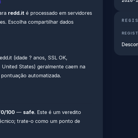
2026-
m
ara
redd.it
é processado em servidores
REGI
tes. Escolha compartilhar dados
REGIS
Descon
edd.it (idade ? anos, SSL OK,
 United States) geralmente caem na
a pontuação automatizada.
70/100
—
safe
. Este é um veredito
écnico; trate-o como um ponto de