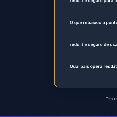
redd.it é seguro para
O que rebaixou a pont
redd.it é seguro de us
Qual país opera redd.i
This re