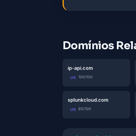
Domínios Rel
ip-api.com
100/100
US
splunkcloud.com
85/100
US