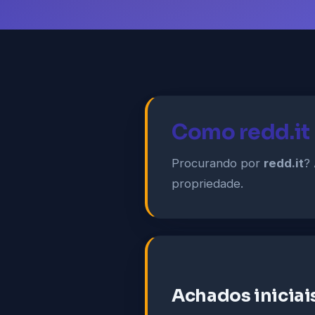
Como redd.it
Procurando por
redd.it
? 
propriedade.
Achados iniciai