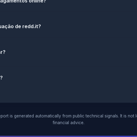
 pagamentos online?
uação de redd.it?
ar?
t?
port is generated automatically from public technical signals. It is not 
financial advice.