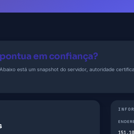
 pontua em confiança?
Abaixo está um snapshot do servidor, autoridade certifica
INFO
ENDERE
s
151.1