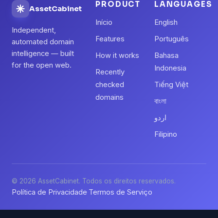
PRODUCT
LANGUAGES
AssetCabinet
Início
English
Independent,
Features
Português
automated domain
intelligence — built
How it works
Bahasa
for the open web.
Indonesia
Recently
checked
Tiếng Việt
domains
বাংলা
اردو
Filipino
© 2026 AssetCabinet. Todos os direitos reservados.
Política de Privacidade
Termos de Serviço
·