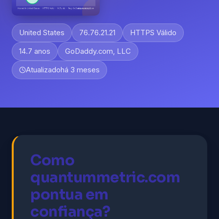
United States
76.76.21.21
HTTPS Válido
14.7 anos
GoDaddy.com, LLC
Atualizado
há 3 meses
Como
quantummetric.com
pontua em
confiança?