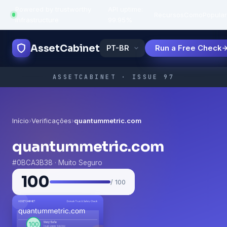
Powered by trustworthy
API uptime:
·
Recursos
Como
Popula
infrastructure
99.95%
AssetCabinet
Run a Free Check
ASSETCABINET · ISSUE 97
Início
›
Verificações
›
quantummetric.com
quantummetric.com
#0BCA3B38 · Muito Seguro
100
/ 100