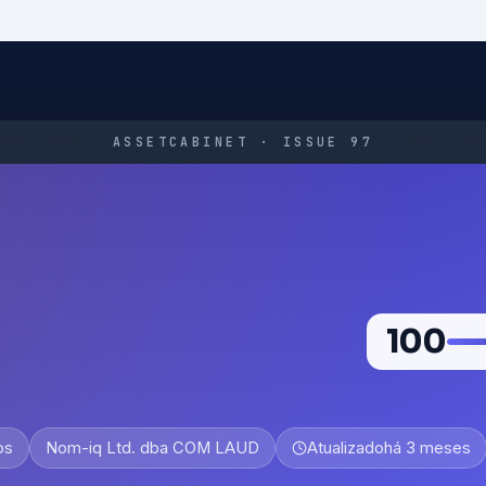
ASSETCABINET · ISSUE 97
100
os
Nom-iq Ltd. dba COM LAUD
Atualizado
há 3 meses