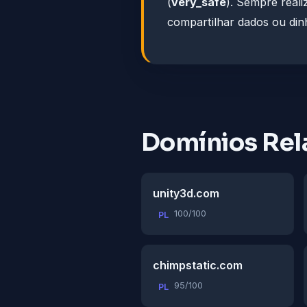
(
very_safe
). Sempre reali
compartilhar dados ou dinh
Domínios Rel
unity3d.com
100/100
PL
chimpstatic.com
95/100
PL