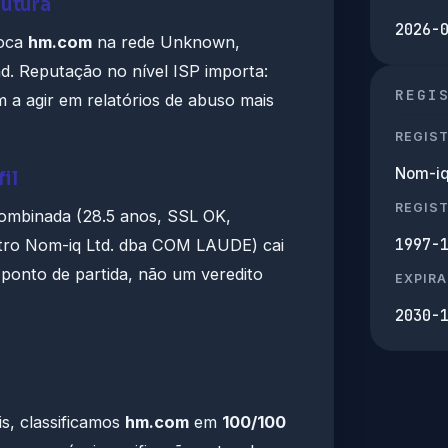
rutura
2026-
loca
hm.com
na rede Unknown,
. Reputação no nível ISP importa:
REGI
 a agir em relatórios de abuso mais
REGIS
Nom-iq
il
REGIS
ombinada (28.5 anos, SSL OK,
1997-
tro Nom-iq Ltd. dba COM LAUDE) cai
 ponto de partida, não um veredito
EXPIRA
2030-
s, classificamos
hm.com
em
100/100