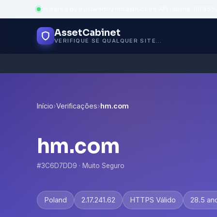
Powered by trustworthy infrastructure
·
API uptime: 99.95%
AssetCabinet
VERIFIQUE SE QUALQUER SITE É SEGURO
Início
›
Verificações
›
hm.com
hm.com
#3C6D7DD9 · Muito Seguro
Poland
2.17.241.62
HTTPS Válido
28.5 an