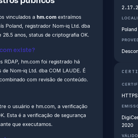
stros públicos
2.17.
cos vinculados a
hm.com
extraímos
LOCAL
ís Poland, registrador Nom-iq Ltd. dba
Poland
8.5 anos, status de criptografia OK.
PROVED
com existe?
Descon
s RDAP, hm.com foi registrado há
és de Nom-iq Ltd. dba COM LAUDE. É
CERT
r combinado com revisão de conteúdo.
CERTIF
HTTPS 
tre o usuário e hm.com, a verificação
EMISS
OK. Esta é a verificação de segurança
DigiCe
rtante que executamos.
2020
VÁLIDO