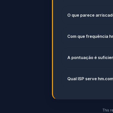
O que parece arrisca
Com que frequência hm
A pontuação é suficien
Qual ISP serve hm.co
This re