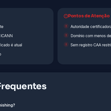
Pontos de Atenção
te
Autoridade certificad
la ICANN
Domínio com menos de
ficado é atual
Sem registro CAA restr
o
Frequentes
hishing?