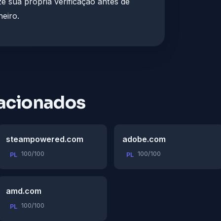
ze sua própria verificação antes de
eiro.
acionados
steampowered.com
adobe.com
100/100
100/100
PL
PL
amd.com
100/100
PL