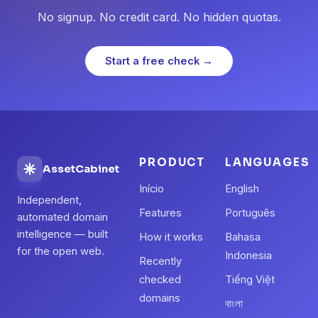
No signup. No credit card. No hidden quotas.
Start a free check →
PRODUCT
LANGUAGES
AssetCabinet
Início
English
Independent,
Features
Português
automated domain
intelligence — built
How it works
Bahasa
for the open web.
Indonesia
Recently
checked
Tiếng Việt
domains
বাংলা