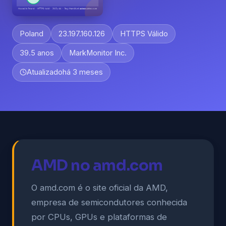
Poland
23.197.160.126
HTTPS Válido
39.5 anos
MarkMonitor Inc.
Atualizado
há 3 meses
AMD no amd.com
O amd.com é o site oficial da AMD,
empresa de semicondutores conhecida
por CPUs, GPUs e plataformas de