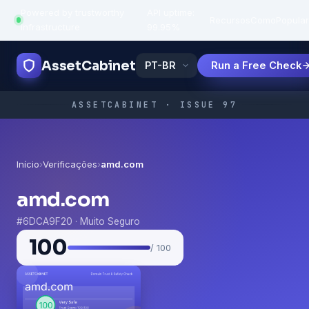
Powered by trustworthy
API uptime:
·
Recursos
Como
Popula
infrastructure
99.95%
AssetCabinet
Run a Free Check
ASSETCABINET · ISSUE 97
Início
›
Verificações
›
amd.com
amd.com
#6DCA9F20 · Muito Seguro
100
/ 100