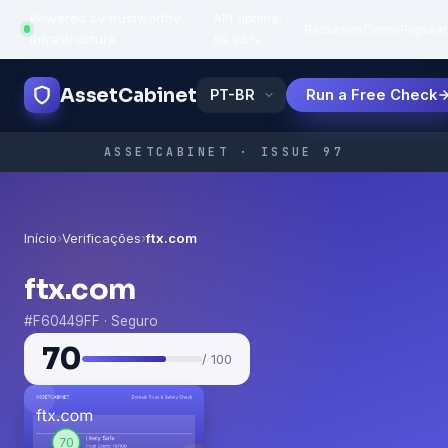
Powered by trustworthy
API uptime:
·
Recursos
Como
Popula
infrastructure
99.95%
AssetCabinet
Run a Free Check
ASSETCABINET · ISSUE 97
Início
›
Verificações
›
ftx.com
ftx.com
#F60449FF · Seguro
70
/ 100