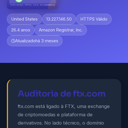
United States
13.227.146.50
HTTPS Válido
26.4 anos
Amazon Registrar, Inc.
Atualizado
há 3 meses
Auditoria de ftx.com
ftx.com está ligado à FTX, uma exchange
de criptomoedas e plataforma de
derivativos. No lado técnico, o domínio