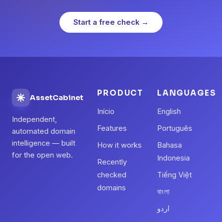
Start a free check →
PRODUCT
LANGUAGES
AssetCabinet
Início
English
Independent,
Features
Português
automated domain
intelligence — built
How it works
Bahasa
for the open web.
Indonesia
Recently
checked
Tiếng Việt
domains
বাংলা
اردو