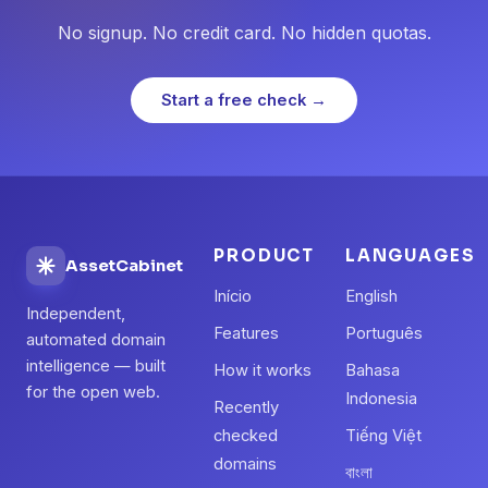
No signup. No credit card. No hidden quotas.
Start a free check →
PRODUCT
LANGUAGES
AssetCabinet
Início
English
Independent,
Features
Português
automated domain
intelligence — built
How it works
Bahasa
for the open web.
Indonesia
Recently
checked
Tiếng Việt
domains
বাংলা