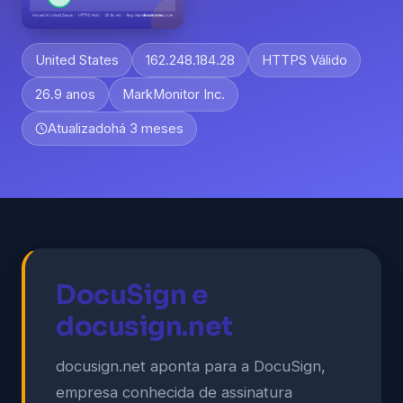
United States
162.248.184.28
HTTPS Válido
26.9 anos
MarkMonitor Inc.
Atualizado
há 3 meses
DocuSign e
docusign.net
docusign.net aponta para a DocuSign,
empresa conhecida de assinatura