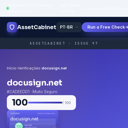
Powered by trustworthy
API uptime:
·
Recursos
Como
Popula
infrastructure
99.95%
AssetCabinet
Run a Free Check
ASSETCABINET · ISSUE 97
Início
›
Verificações
›
docusign.net
docusign.net
#CADEEDD1 · Muito Seguro
100
/ 100