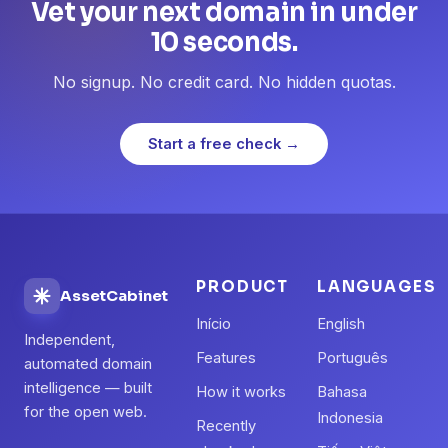
Vet your next domain in under
10 seconds.
No signup. No credit card. No hidden quotas.
Start a free check →
PRODUCT
LANGUAGES
AssetCabinet
Início
English
Independent,
Features
Português
automated domain
intelligence — built
How it works
Bahasa
for the open web.
Indonesia
Recently