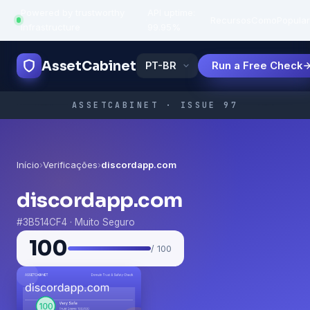
Powered by trustworthy
API uptime:
·
Recursos
Como
Popula
infrastructure
99.95%
AssetCabinet
Run a Free Check
ASSETCABINET · ISSUE 97
Início
›
Verificações
›
discordapp.com
discordapp.com
#3B514CF4 · Muito Seguro
100
/ 100