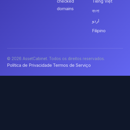
checked
Tiếng Việt
domains
বাংলা
اردو
Filipino
© 2026 AssetCabinet. Todos os direitos reservados.
Política de Privacidade
Termos de Serviço
·