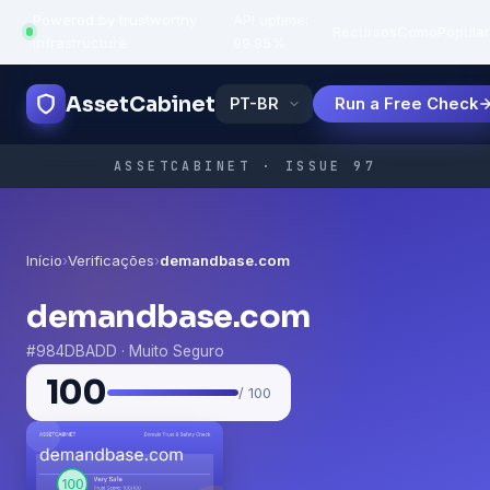
Powered by trustworthy
API uptime:
·
Recursos
Como
Popula
infrastructure
99.95%
AssetCabinet
Run a Free Check
ASSETCABINET · ISSUE 97
Início
›
Verificações
›
demandbase.com
demandbase.com
#984DBADD · Muito Seguro
100
/ 100