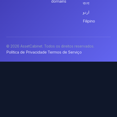
domains
বাংলা
اردو
Filipino
© 2026 AssetCabinet. Todos os direitos reservados.
Política de Privacidade
Termos de Serviço
·