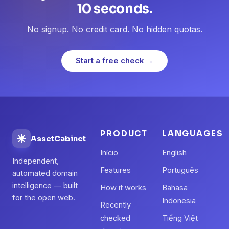
10 seconds.
No signup. No credit card. No hidden quotas.
Start a free check →
PRODUCT
LANGUAGES
AssetCabinet
Início
English
Independent,
Features
Português
automated domain
intelligence — built
How it works
Bahasa
for the open web.
Indonesia
Recently
checked
Tiếng Việt