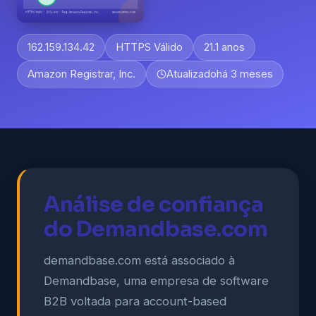
162.159.134.42
HTTPS Válido
21.1 anos
Amazon Registrar, Inc.
Atualizado
há 3 meses
Análise de confiança
do Demandbase.com
demandbase.com está associado à
Demandbase, uma empresa de software
B2B voltada para account-based