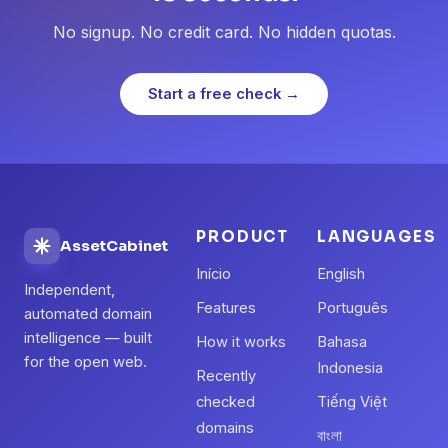
No signup. No credit card. No hidden quotas.
Start a free check →
PRODUCT
LANGUAGES
AssetCabinet
Início
English
Independent,
Features
Português
automated domain
intelligence — built
How it works
Bahasa
for the open web.
Indonesia
Recently
checked
Tiếng Việt
domains
বাংলা