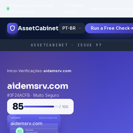
Powered by trustworthy
API uptime:
·
Recursos
Como
Popula
infrastructure
99.95%
AssetCabinet
Run a Free Check
ASSETCABINET · ISSUE 97
Início
›
Verificações
›
aidemsrv.com
aidemsrv.com
#3F24ACFB · Muito Seguro
85
/ 100