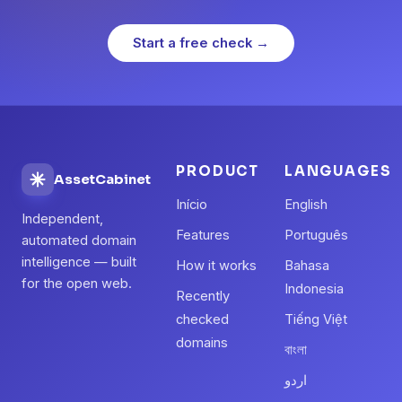
Start a free check →
PRODUCT
LANGUAGES
AssetCabinet
Início
English
Independent,
Features
Português
automated domain
intelligence — built
How it works
Bahasa
for the open web.
Indonesia
Recently
checked
Tiếng Việt
domains
বাংলা
اردو