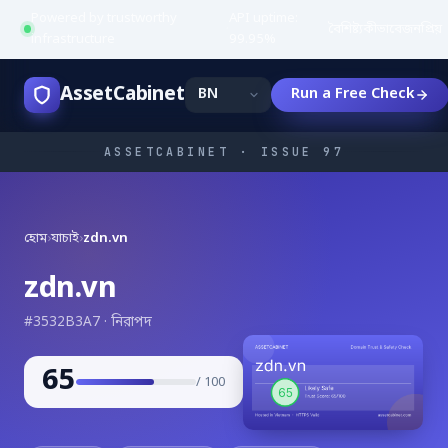
Powered by trustworthy
API uptime:
·
বৈশিষ্ট্য
কীভাবে
জনপ্রিয়
infrastructure
99.95%
AssetCabinet
Run a Free Check
ASSETCABINET · ISSUE 97
হোম
›
যাচাই
›
zdn.vn
zdn.vn
#3532B3A7 · নিরাপদ
65
/ 100