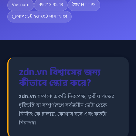
Vietnam
49.213.95.43
বৈধ HTTPS
আপডেট হয়েছে
3 মাস আগে
zdn.vn বিশ্বাসের জন্য
কীভাবে স্কোর করে?
zdn.vn
সম্পর্কে একটি নিরপেক্ষ, তৃতীয় পক্ষের
দৃষ্টিভঙ্গি যা সম্পূর্ণরূপে সর্বজনীন ডেটা থেকে
নির্মিত: কে চালায়, কোথায় বসে এবং কতটা
নিরাপদ।