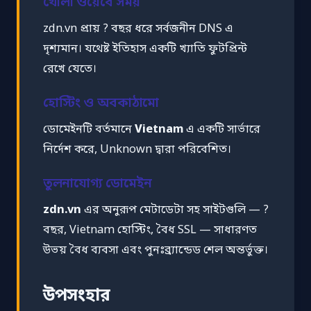
খোলা ওয়েবে সময়
zdn.vn প্রায় ? বছর ধরে সর্বজনীন DNS এ
দৃশ্যমান। যথেষ্ট ইতিহাস একটি খ্যাতি ফুটপ্রিন্ট
রেখে যেতে।
হোস্টিং ও অবকাঠামো
ডোমেইনটি বর্তমানে
Vietnam
এ একটি সার্ভারে
নির্দেশ করে, Unknown দ্বারা পরিবেশিত।
তুলনাযোগ্য ডোমেইন
zdn.vn
এর অনুরূপ মেটাডেটা সহ সাইটগুলি — ?
বছর, Vietnam হোস্টিং, বৈধ SSL — সাধারণত
উভয় বৈধ ব্যবসা এবং পুনঃব্র্যান্ডেড শেল অন্তর্ভুক্ত।
উপসংহার