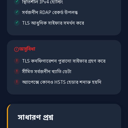
স্থিতিশীল IPv4 হোস্টিং
সর্বজনীন RDAP রেকর্ড উপলব্ধ
TLS আধুনিক সাইফার সমর্থন করে
অসুবিধা
TLS কনফিগারেশন পুরানো সাইফার গ্রহণ করে
সীমিত সর্বজনীন খ্যাতি ডেটা
অ্যাপেক্সে কোনও HSTS হেডার শনাক্ত হয়নি
সাধারণ প্রশ্ন