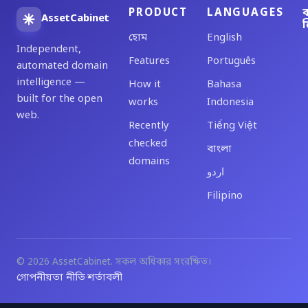
PRODUCT
LANGUAGES
ব
AssetCabinet
ল
হোম
English
Independent,
Features
Português
automated domain
intelligence —
How it
Bahasa
built for the open
works
Indonesia
web.
Recently
Tiếng Việt
checked
বাংলা
domains
اردو
Filipino
© 2026 AssetCabinet. সকল অধিকার সংরক্ষিত।
গোপনীয়তা নীতি
শর্তাবলী
·