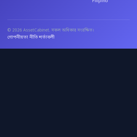
Filipino
© 2026 AssetCabinet. সকল অধিকার সংরক্ষিত।
গোপনীয়তা নীতি
শর্তাবলী
·