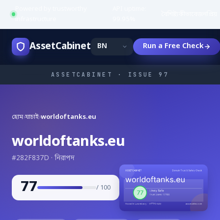
Powered by trustworthy
API uptime:
·
বৈশিষ্ট্য
কীভাবে
জনপ্রিয়
infrastructure
99.95%
AssetCabinet
Run a Free Check
ASSETCABINET · ISSUE 97
হোম
›
যাচাই
›
worldoftanks.eu
worldoftanks.eu
#282F837D · নিরাপদ
77
/ 100