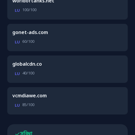
worldoftanks.net
100/100
LU
gonet-ads.com
60/100
LU
globalcdn.co
40/100
LU
vcmdiawe.com
85/100
LU
সুবিধা