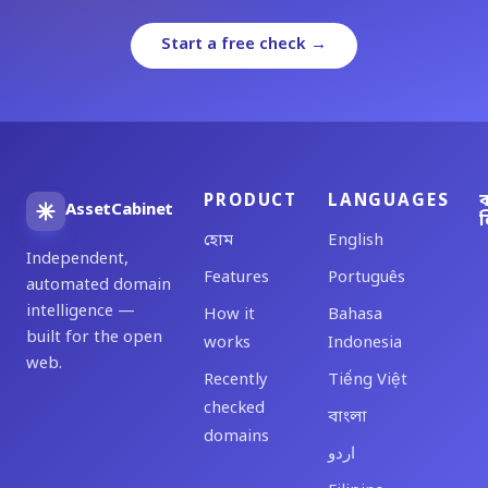
Start a free check →
PRODUCT
LANGUAGES
ব
AssetCabinet
ল
হোম
English
Independent,
Features
Português
automated domain
intelligence —
How it
Bahasa
built for the open
works
Indonesia
web.
Recently
Tiếng Việt
checked
বাংলা
domains
اردو