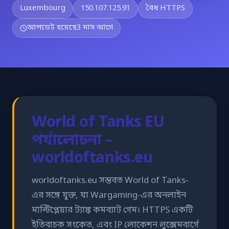
Luxembourg
150.107.125.91
বৈধ HTTPS
আপডেট হয়েছে
3 মাস আগে
World of Tanks EU
পর্যালোচনা –
worldoftanks.eu
worldoftanks.eu সম্ভবত World of Tanks-
এর সঙ্গে যুক্ত, যা Wargaming-এর অনলাইন
মাল্টিপ্লেয়ার ট্যাঙ্ক কমব্যাট গেম। HTTPS একটি
ইতিবাচক সংকেত, এবং IP লোকেশন লুক্সেমবার্গে