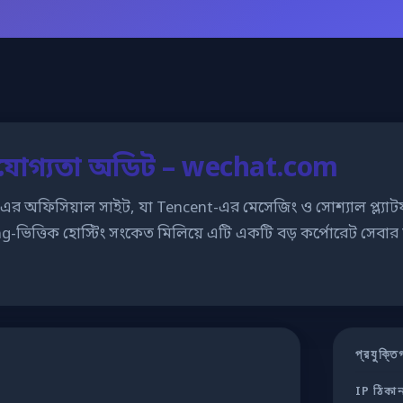
সযোগ্যতা অডিট – wechat.com
ফিসিয়াল সাইট, যা Tencent-এর মেসেজিং ও সোশ্যাল প্ল্যাটফর্
িত্তিক হোস্টিং সংকেত মিলিয়ে এটি একটি বড় কর্পোরেট সেবার 
প্রযুক্
IP ঠিকা