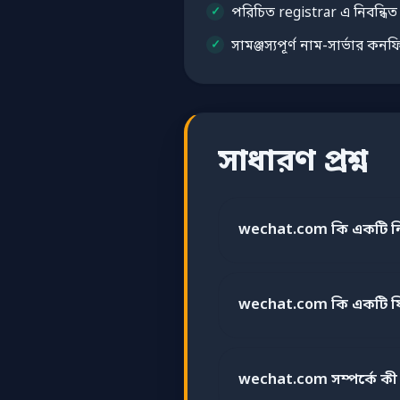
পরিচিত registrar এ নিবন্ধিত
সামঞ্জস্যপূর্ণ নাম-সার্ভার ক
সাধারণ প্রশ্ন
wechat.com কি একটি নির
wechat.com কি একটি ফি
wechat.com সম্পর্কে কী ঝু