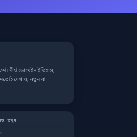
ম। দীর্ঘ ডোমেইন ইতিহাস,
মতোই দেখায়, নতুন বা
তিগত তথ্য
না