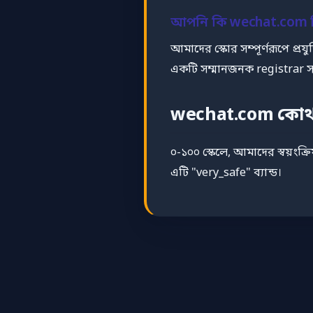
আপনি কি wechat.com বি
আমাদের স্কোর সম্পূর্ণরূপে প্
একটি সম্মানজনক registrar সহ
wechat.com কোথ
০-১০০ স্কেলে, আমাদের স্বয়ংক্র
এটি "very_safe" ব্যান্ড।