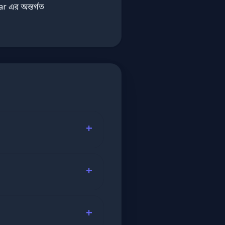
r এর অন্তর্গত