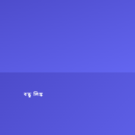
বন্ধু লিঙ্ক