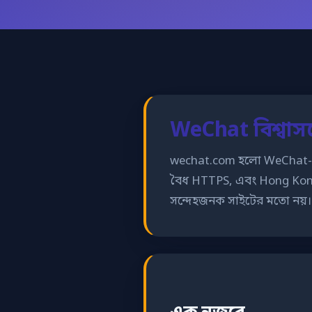
WeChat বিশ্বা
wechat.com হলো WeChat-এর অ
বৈধ HTTPS, এবং Hong Kong-ভ
সন্দেহজনক সাইটের মতো নয়।