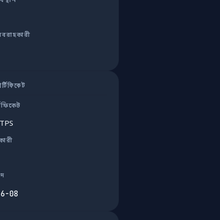
বস্থান
রবরাহকারী
্টিফিকেট
টিফিকেট
TTPS
ুকারী
াদ
06-08