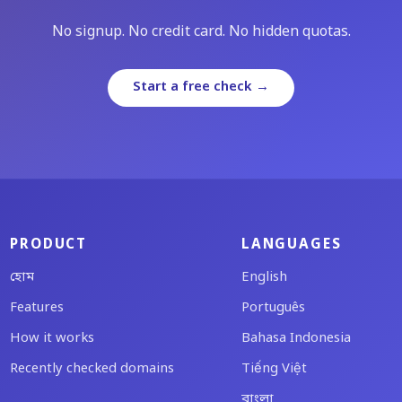
No signup. No credit card. No hidden quotas.
Start a free check →
PRODUCT
LANGUAGES
হোম
English
Features
Português
How it works
Bahasa Indonesia
Recently checked domains
Tiếng Việt
বাংলা