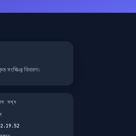
ুত সংক্ষিপ্ত বিবরণ।
তিগত তথ্য
না
32.19.52