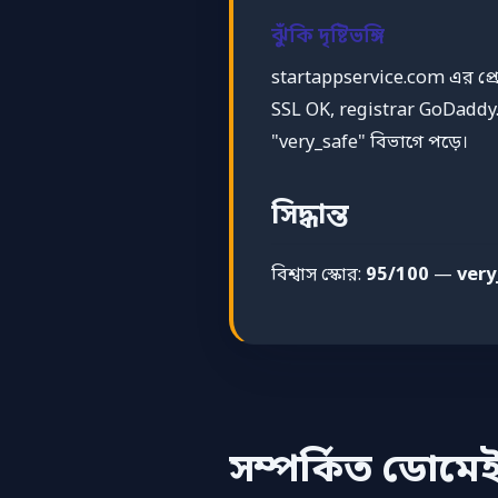
ঝুঁকি দৃষ্টিভঙ্গি
startappservice.com এর প্র
SSL OK, registrar GoDaddy
"very_safe" বিভাগে পড়ে।
সিদ্ধান্ত
বিশ্বাস স্কোর:
95/100
—
very
সম্পর্কিত ডোমে