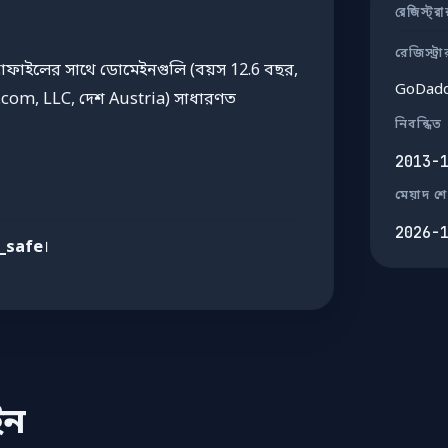
রেজিস্ট্র
রেজিস্ট্রা
োফাইলের সাথে ডোমেইনগুলি (বয়স 12.6 বছর,
GoDadd
.com, LLC, দেশ Austria) সাধারণত
নিবন্ধিত
2013-
মেয়াদ শ
2026-
_safe
।
ইন