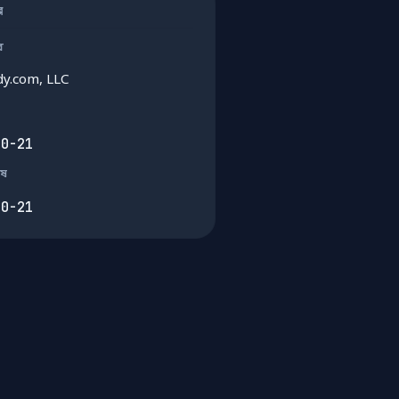
ার
র
y.com, LLC
10-21
েষ
10-21