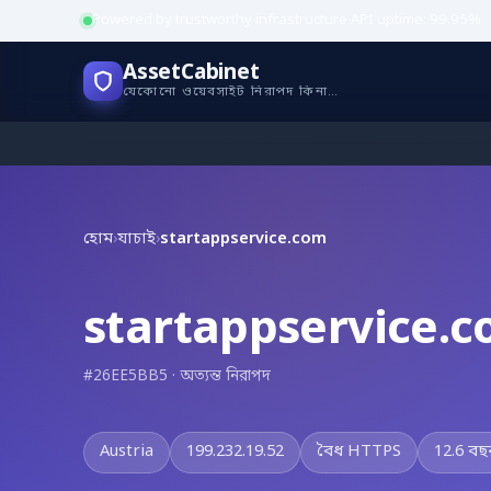
Powered by trustworthy infrastructure
·
API uptime: 99.95%
AssetCabinet
যেকোনো ওয়েবসাইট নিরাপদ কিনা যাচাই করুন
হোম
›
যাচাই
›
startappservice.com
startappservice.
#26EE5BB5 · অত্যন্ত নিরাপদ
Austria
199.232.19.52
বৈধ HTTPS
12.6 বছ