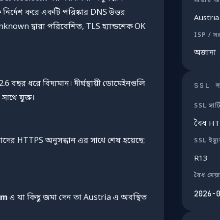
সার্ভার অ
নির্দেশ করে একটি পরিষ্কার DNS উত্তর
Austria
nknown দ্বারা পরিবেশিত, TLS হ্যান্ডশেক OK
ISP / স
অজানা
.6 বছর ধরে বিদ্যমান। দীর্ঘস্থায়ী ডোমেইনগুলি
SSL সার
 সাথে যুক্ত।
SSL সার্
বৈধ H
ের HTTPS অনুসন্ধান এর সাথে শেষ হয়েছে:
SSL ইস্য
R13
বৈধ মেয়
2026-
om
এ যা কিছু জমা দেন তা Austria এ অবস্থিত