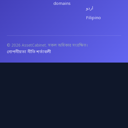
domains
اردو
Filipino
© 2026 AssetCabinet. সকল অধিকার সংরক্ষিত।
গোপনীয়তা নীতি
শর্তাবলী
·