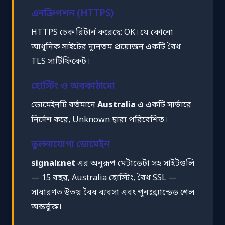
এনক্রিপশন (HTTPS)
HTTPS চেক রিটার্ন করেছে: OK। যে কোনো
আধুনিক সাইটের ন্যূনতম প্রয়োজন একটি বৈধ
TLS সার্টিফিকেট।
হোস্টিং ও অবকাঠামো
ডোমেইনটি বর্তমানে
Australia
এ একটি সার্ভারে
নির্দেশ করে, Unknown দ্বারা পরিবেশিত।
তুলনাযোগ্য ডোমেইন
signalr.net
এর অনুরূপ মেটাডেটা সহ সাইটগুলি
— 15 বছর, Australia হোস্টিং, বৈধ SSL —
সাধারণত উভয় বৈধ ব্যবসা এবং পুনঃব্র্যান্ডেড শেল
অন্তর্ভুক্ত।