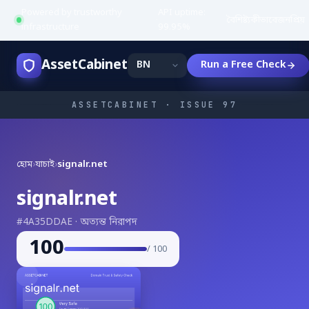
Powered by trustworthy
API uptime:
·
বৈশিষ্ট্য
কীভাবে
জনপ্রিয়
infrastructure
99.95%
AssetCabinet
Run a Free Check
ASSETCABINET · ISSUE 97
হোম
›
যাচাই
›
signalr.net
signalr.net
#4A35DDAE · অত্যন্ত নিরাপদ
100
/ 100