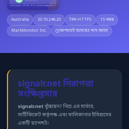
Australia
20.70.246.20
বৈধ HTTPS
15 বছর
MarkMonitor Inc.
আপডেট হয়েছে
3 মাস আগে
signalr.net নিরাপত্তা
সংক্ষিপ্তসার
signalr.net
খুঁজছেন? নিচে এর সার্ভার,
সার্টিফিকেট কর্তৃপক্ষ এবং মালিকানার ইতিহাসের
একটি স্ন্যাপশট।