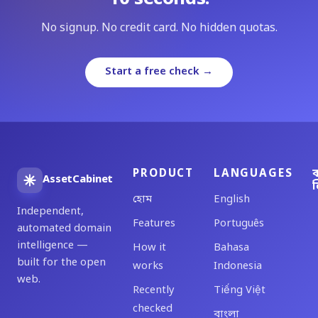
No signup. No credit card. No hidden quotas.
Start a free check →
PRODUCT
LANGUAGES
ব
AssetCabinet
ল
হোম
English
Independent,
Features
Português
automated domain
intelligence —
How it
Bahasa
built for the open
works
Indonesia
web.
Recently
Tiếng Việt
checked
বাংলা