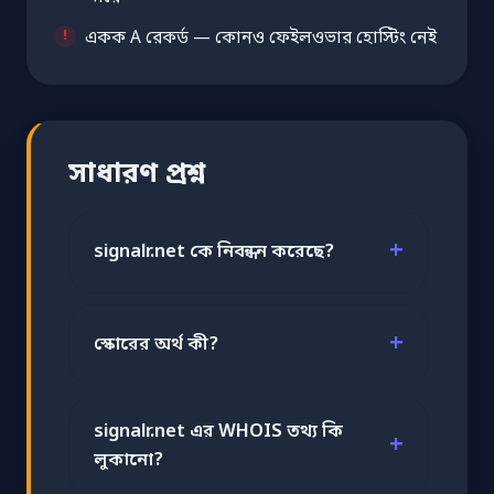
একক A রেকর্ড — কোনও ফেইলওভার হোস্টিং নেই
সাধারণ প্রশ্ন
signalr.net কে নিবন্ধন করেছে?
স্কোরের অর্থ কী?
signalr.net এর WHOIS তথ্য কি
লুকানো?