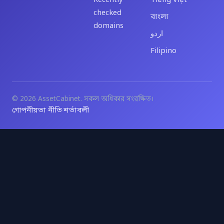
Recently
Tiếng Việt
checked
বাংলা
domains
اردو
Filipino
© 2026 AssetCabinet. সকল অধিকার সংরক্ষিত।
গোপনীয়তা নীতি
শর্তাবলী
·