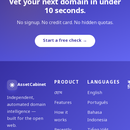
Vet your next domain in under
10 seconds.
No signup. No credit card. No hidden quotas.
Start a free check →
PRODUCT
LANGUAGES
ব
AssetCabinet
ল
হোম
English
Independent,
Features
Português
automated domain
intelligence —
How it
Bahasa
built for the open
works
Indonesia
web.