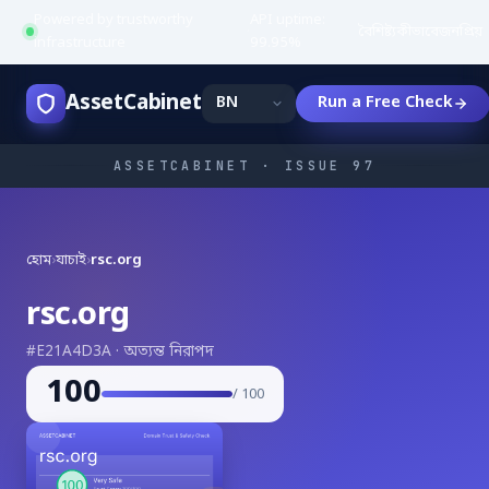
Powered by trustworthy
API uptime:
·
বৈশিষ্ট্য
কীভাবে
জনপ্রিয়
infrastructure
99.95%
AssetCabinet
Run a Free Check
ASSETCABINET · ISSUE 97
হোম
›
যাচাই
›
rsc.org
rsc.org
#E21A4D3A · অত্যন্ত নিরাপদ
100
/ 100