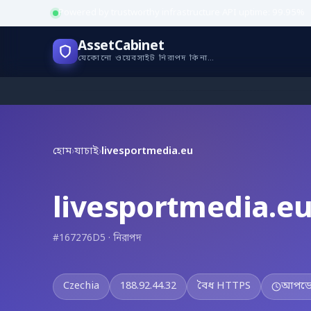
Powered by trustworthy infrastructure
·
API uptime: 99.95%
AssetCabinet
যেকোনো ওয়েবসাইট নিরাপদ কিনা যাচাই করুন
হোম
›
যাচাই
›
livesportmedia.eu
livesportmedia.e
#167276D5 · নিরাপদ
Czechia
188.92.44.32
বৈধ HTTPS
আপডেট