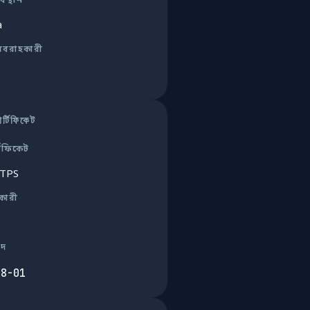
বস্থান
a
রবরাহকারী
্টিফিকেট
টিফিকেট
TTPS
ুকারী
াদ
08-01