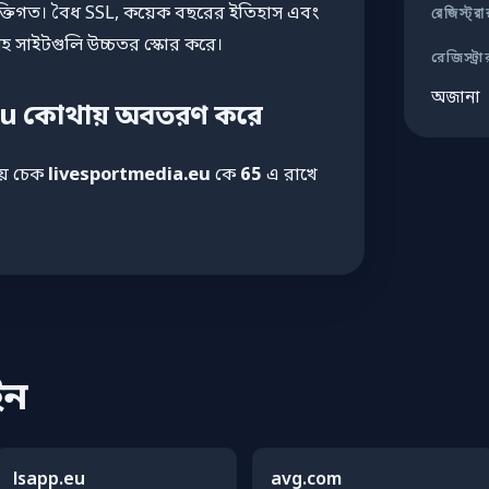
রযুক্তিগত। বৈধ SSL, কয়েক বছরের ইতিহাস এবং
রেজিস্ট্র
 সাইটগুলি উচ্চতর স্কোর করে।
রেজিস্ট্রা
অজানা
eu কোথায় অবতরণ করে
িয় চেক
livesportmedia.eu
কে
65
এ রাখে
ইন
lsapp.eu
avg.com