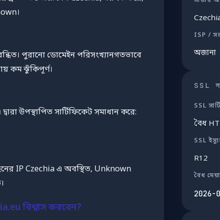
সার্ভার অ
nown।
Czechi
ISP / স
অজানা
িবন্ধিত। পুরানো ডোমেইন পরিসংখ্যানগতভাবে
় কম ঝুঁকিপূর্ণ।
SSL সার
SSL সার্
u
দ্বারা উপস্থাপিত সার্টিফিকেট সমাধান করে:
বৈধ H
SSL ইস্য
R12
নের IP Czechia এ অবস্থিত, Unknown
বৈধ মেয়
ে।
2026-
.eu বিশ্বাস করবেন?