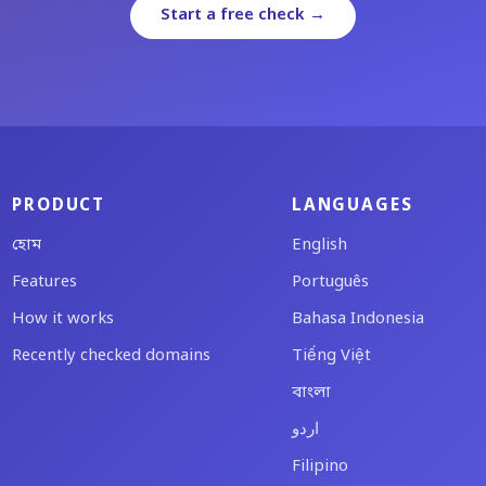
Start a free check →
PRODUCT
LANGUAGES
হোম
English
Features
Português
How it works
Bahasa Indonesia
Recently checked domains
Tiếng Việt
বাংলা
اردو
Filipino