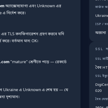
om
অ্যাক্সেসযোগ্য এবং Unknown এর
সার্ভার অ
e এ নির্দেশ করে।
Ukrain
ISP / স
অজানা
m এর TLS কনফিগারেশন গ্রহণ করবে যদি
ন করে। বর্তমান মান: OK।
SSL সার
SSL সার্
x.com
"mature" শ্রেণীতে পড়ে — রেকর্ডে
বৈধ H
SSL ইস্য
DigiCe
মানে Ukraine এ Unknown এ শেষ হয় — যে
020
্য দৃশ্যমান।
বৈধ মেয়