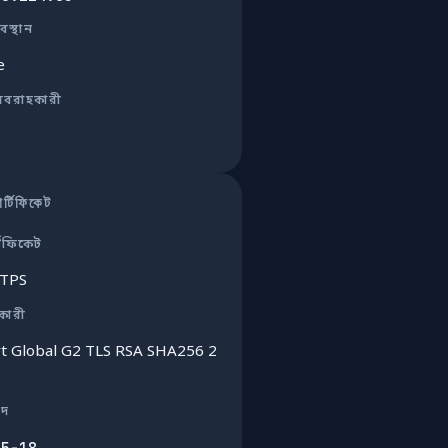
বস্থান
e
রবরাহকারী
্টিফিকেট
টিফিকেট
TTPS
ুকারী
rt Global G2 TLS RSA SHA256 2
াদ