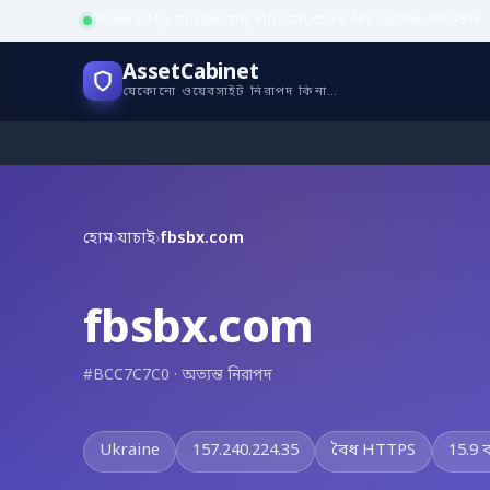
Powered by trustworthy infrastructure
·
API uptime: 99.95%
AssetCabinet
যেকোনো ওয়েবসাইট নিরাপদ কিনা যাচাই করুন
হোম
›
যাচাই
›
fbsbx.com
fbsbx.com
#BCC7C7C0 · অত্যন্ত নিরাপদ
Ukraine
157.240.224.35
বৈধ HTTPS
15.9 