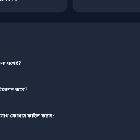
ন্য যথেষ্ট?
িবেশন করে?
িযোগ কোথায় ফাইল করব?