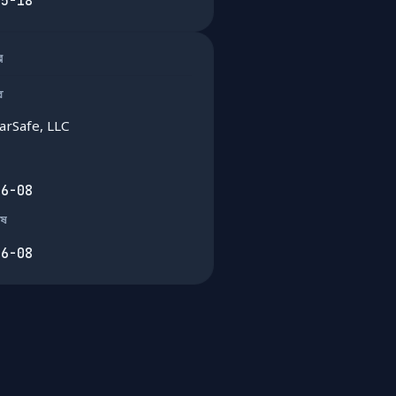
05-18
ার
র
arSafe, LLC
06-08
েষ
06-08