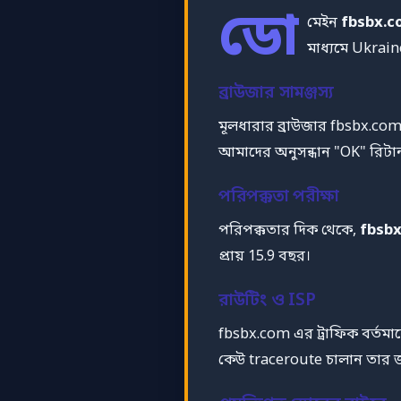
ডো
মেইন
fbsbx.c
মাধ্যমে Ukrain
ব্রাউজার সামঞ্জস্য
মূলধারার ব্রাউজার fbsbx.co
আমাদের অনুসন্ধান "OK" রিটার্
পরিপক্কতা পরীক্ষা
পরিপক্কতার দিক থেকে,
fbsb
প্রায় 15.9 বছর।
রাউটিং ও ISP
fbsbx.com এর ট্রাফিক বর্ত
কেউ traceroute চালান তার জন