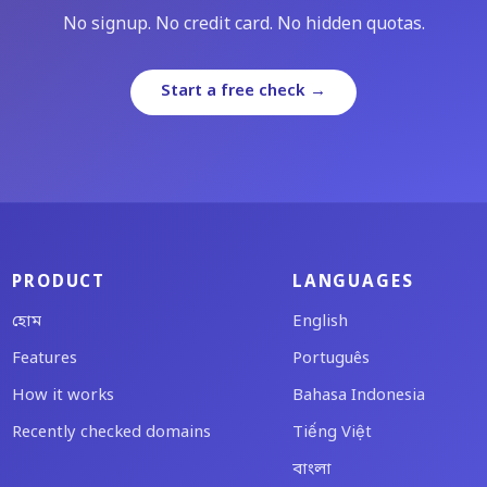
No signup. No credit card. No hidden quotas.
Start a free check →
PRODUCT
LANGUAGES
হোম
English
Features
Português
How it works
Bahasa Indonesia
Recently checked domains
Tiếng Việt
বাংলা