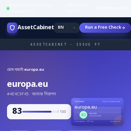
Powered by trustworthy
API uptime:
·
বৈশিষ্ট্য
কীভাবে
জনপ্রিয়
infrastructure
99.95%
AssetCabinet
Run a Free Check
ASSETCABINET · ISSUE 97
হোম
›
যাচাই
›
europa.eu
europa.eu
#4E4C9F45 · অত্যন্ত নিরাপদ
83
/ 100