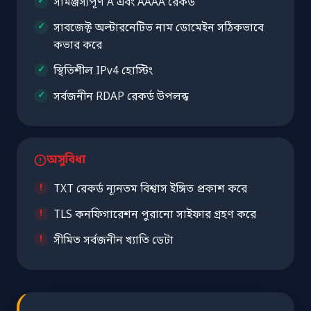
সামঞ্জস্যপূর্ণ A এবং AAAA রেকর্ড
সাবজেক্ট অল্টারনেটিভ নাম ডোমেইন সঠিকভাবে
কভার করে
স্থিতিশীল IPv4 হোস্টিং
সর্বজনীন RDAP রেকর্ড উপলব্ধ
অসুবিধা
TXT রেকর্ড ন্যূনতম বিশ্বাস ইঙ্গিত প্রকাশ করে
TLS কনফিগারেশন পুরানো সাইফার গ্রহণ করে
সীমিত সর্বজনীন খ্যাতি ডেটা