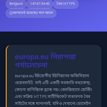
Belgium
147.67.34.45
বৈধ HTTPS
আপডেট হয়েছে
3 মাস আগে
europa.eu নিরাপত্তা
পর্যালোচনা
europa.eu ইউরোপীয় ইউনিয়নের অফিসিয়াল
ওয়েবসাইট, তাই এটি একটি সরকারি তথ্যকেন্দ্র,
কোনো বাণিজ্যিক ব্র্যান্ড নয়। বেলজিয়ামে হোস্টিং
এবং সক্রিয় HTTPS সার্টিফিকেট সাধারণত বৈধ
সাইটের সঙ্গে মানানসই, যদিও দেখানো ডোমেইন