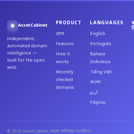
PRODUCT
LANGUAGES
ব
AssetCabinet
ল
হোম
English
Independent,
Features
Português
automated domain
intelligence —
How it
Bahasa
built for the open
works
Indonesia
web.
Recently
Tiếng Việt
checked
বাংলা
domains
اردو
Filipino
© 2026 AssetCabinet. সকল অধিকার সংরক্ষিত।