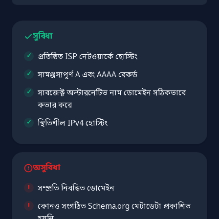
সুবিধা
প্রতিষ্ঠিত ISP নেটওয়ার্কে হোস্টিং
সামঞ্জস্যপূর্ণ A এবং AAAA রেকর্ড
সাবজেক্ট অল্টারনেটিভ নাম ডোমেইন সঠিকভাবে
কভার করে
স্থিতিশীল IPv4 হোস্টিং
অসুবিধা
সম্প্রতি নিবন্ধিত ডোমেইন
কোনও সংগঠিত Schema.org মেটাডেটা প্রকাশিত
হয়নি