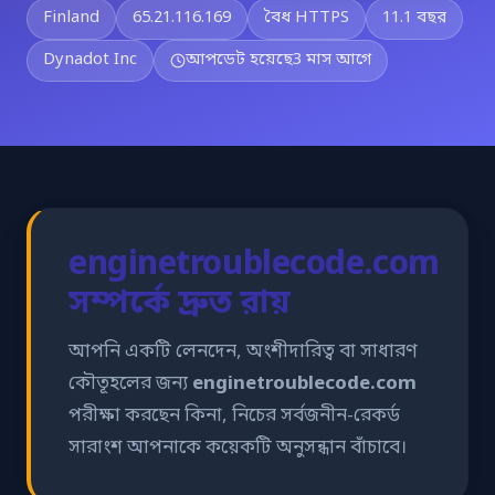
Finland
65.21.116.169
বৈধ HTTPS
11.1 বছর
Dynadot Inc
আপডেট হয়েছে
3 মাস আগে
enginetroublecode.com
সম্পর্কে দ্রুত রায়
আপনি একটি লেনদেন, অংশীদারিত্ব বা সাধারণ
কৌতূহলের জন্য
enginetroublecode.com
পরীক্ষা করছেন কিনা, নিচের সর্বজনীন-রেকর্ড
সারাংশ আপনাকে কয়েকটি অনুসন্ধান বাঁচাবে।