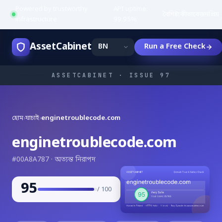
Powered by trustworthy
API uptime:
·
বৈশিষ্ট্য
কীভাবে
জনপ্রিয়
infrastructure
99.95%
AssetCabinet
Run a Free Check
ASSETCABINET · ISSUE 97
হোম
›
যাচাই
›
enginetroublecode.com
enginetroublecode.com
#00A8A787 · অত্যন্ত নিরাপদ
95
/ 100