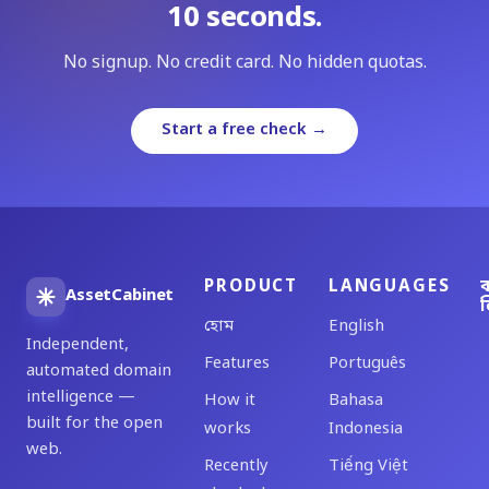
10 seconds.
No signup. No credit card. No hidden quotas.
Start a free check →
PRODUCT
LANGUAGES
ব
AssetCabinet
ল
হোম
English
Independent,
Features
Português
automated domain
intelligence —
How it
Bahasa
built for the open
works
Indonesia
web.
Recently
Tiếng Việt