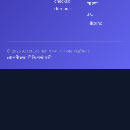
checked
বাংলা
domains
اردو
Filipino
© 2026 AssetCabinet. সকল অধিকার সংরক্ষিত।
গোপনীয়তা নীতি
শর্তাবলী
·