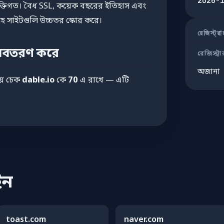
2026-
রযুক্তিগত। বৈধ SSL, কয়েক বছরের ইতিহাস এবং
 সাইটগুলি উচ্চতর স্কোর করে।
রেজিস্ট্র
 অবতরণ করে
রেজিস্ট্রা
অজানা
িয় চেক
dable.io
কে
70
এ রাখে — এটি
ইন
toast.com
naver.com