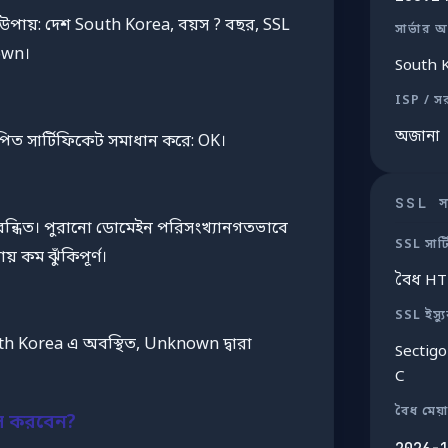
 উপায়: দেশ South Korea, বয়স ? বছর, SSL
সার্ভার অ
own।
South 
ISP / স
অজানা
থাপিত সার্টিফিকেট সমাধান করে: OK।
SSL সার
িবন্ধিত। পুরানো ডোমেইন পরিসংখ্যানগতভাবে
SSL সার্
় কম ঝুঁকিপূর্ণ।
বৈধ H
SSL ইস্য
h Korea এ অবস্থিত, Unknown দ্বারা
Sectigo
C
বৈধ মেয়
াস করবেন?