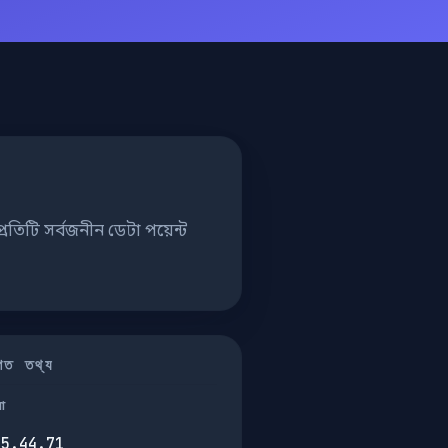
তিটি সর্বজনীন ডেটা পয়েন্ট
তিগত তথ্য
না
45.44.71