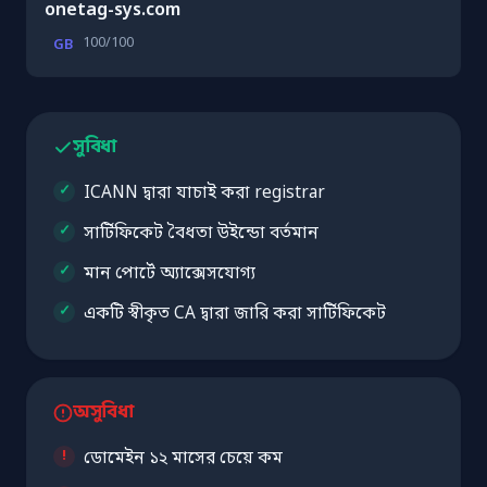
onetag-sys.com
100/100
GB
সুবিধা
ICANN দ্বারা যাচাই করা registrar
সার্টিফিকেট বৈধতা উইন্ডো বর্তমান
মান পোর্টে অ্যাক্সেসযোগ্য
একটি স্বীকৃত CA দ্বারা জারি করা সার্টিফিকেট
অসুবিধা
ডোমেইন ১২ মাসের চেয়ে কম