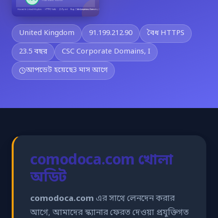
United Kingdom
91.199.212.90
বৈধ HTTPS
23.5 বছর
CSC Corporate Domains, I
আপডেট হয়েছে
3 মাস আগে
comodoca.com খোলা
অডিট
comodoca.com
এর সাথে লেনদেন করার
আগে, আমাদের স্ক্যানার ফেরত দেওয়া প্রযুক্তিগত