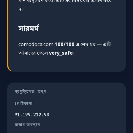
মান অনুসরণ করে। এটি সৎ বিষয়বস্তু প্রমাণ করে
না।
সারমর্ম
comodoca.com
100/100
এ শেষ হয় — এটি
আমাদের স্কেলে
very_safe
।
প্রযুক্তিগত তথ্য
IP ঠিকানা
91.199.212.90
সার্ভার অবস্থান