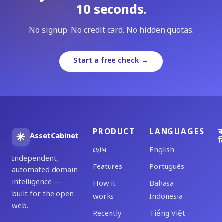
10 seconds.
No signup. No credit card. No hidden quotas.
Start a free check →
PRODUCT
LANGUAGES
ব
AssetCabinet
ল
হোম
English
Independent,
Features
Português
automated domain
intelligence —
How it
Bahasa
built for the open
works
Indonesia
web.
Recently
Tiếng Việt