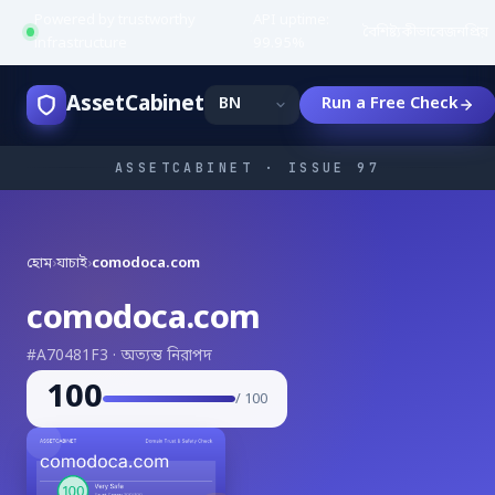
Powered by trustworthy
API uptime:
·
বৈশিষ্ট্য
কীভাবে
জনপ্রিয়
infrastructure
99.95%
AssetCabinet
Run a Free Check
ASSETCABINET · ISSUE 97
হোম
›
যাচাই
›
comodoca.com
comodoca.com
#A70481F3 · অত্যন্ত নিরাপদ
100
/ 100