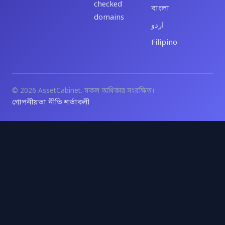
checked
বাংলা
domains
اردو
Filipino
© 2026 AssetCabinet. সকল অধিকার সংরক্ষিত।
গোপনীয়তা নীতি
শর্তাবলী
·