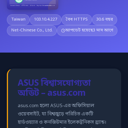
Taiwan
103.10.4.227
বৈধ HTTPS
30.6 বছর
Net-Chinese Co., Ltd.
আপডেট হয়েছে
3 মাস আগে
ASUS বিশ্বাসযোগ্যতা
অডিট – asus.com
asus.com হলো ASUS-এর অফিসিয়াল
ওয়েবসাইট, যা বিশ্বজুড়ে পরিচিত একটি
হার্ডওয়্যার ও কনজিউমার ইলেকট্রনিকস ব্র্যান্ড।