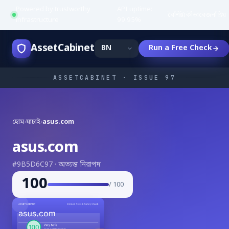
Powered by trustworthy
API uptime:
·
বৈশিষ্ট্য
কীভাবে
জনপ্রিয়
infrastructure
99.95%
AssetCabinet
Run a Free Check
ASSETCABINET · ISSUE 97
হোম
›
যাচাই
›
asus.com
asus.com
#9B5D6C97 · অত্যন্ত নিরাপদ
100
/ 100