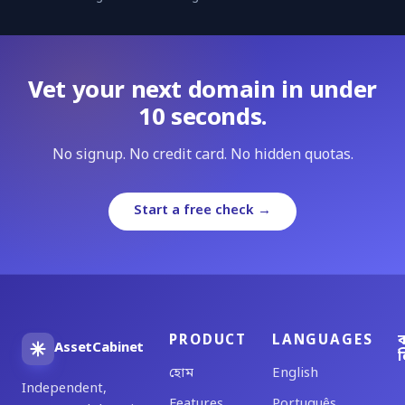
Vet your next domain in under
10 seconds.
No signup. No credit card. No hidden quotas.
Start a free check →
PRODUCT
LANGUAGES
ব
AssetCabinet
ল
হোম
English
Independent,
Features
Português