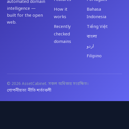
automated domain
intelligence —
How it
Bahasa
built for the open
works
Indonesia
web.
Recently
Tiếng Việt
checked
বাংলা
domains
اردو
Filipino
© 2026 AssetCabinet. সকল অধিকার সংরক্ষিত।
গোপনীয়তা নীতি
শর্তাবলী
·