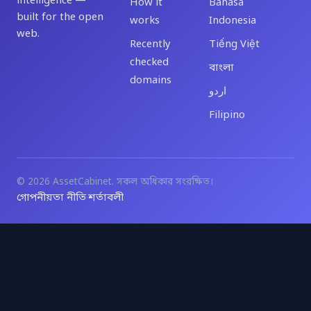
intelligence —
How it
Bahasa
built for the open
works
Indonesia
web.
Recently
Tiếng Việt
checked
বাংলা
domains
اردو
Filipino
© 2026 AssetCabinet. সকল অধিকার সংরক্ষিত।
গোপনীয়তা নীতি
শর্তাবলী
·