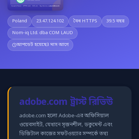
Poland
23.47.124.102
বৈধ HTTPS
39.5 বছর
Nom-iq Ltd. dba COM LAUD
আপডেট হয়েছে
3 মাস আগে
adobe.com ট্রাস্ট রিভিউ
adobe.com হলো Adobe-এর অফিসিয়াল
ওয়েবসাইট, যেখানে সৃজনশীল, ডকুমেন্ট এবং
ডিজিটাল কাজের সফটওয়্যার সম্পর্কে তথ্য