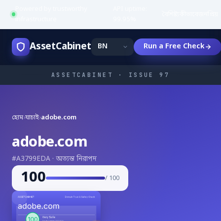
Powered by trustworthy
API uptime:
·
বৈশিষ্ট্য
কীভাবে
জনপ্রিয়
infrastructure
99.95%
AssetCabinet
Run a Free Check
ASSETCABINET · ISSUE 97
হোম
›
যাচাই
›
adobe.com
adobe.com
#A3799EDA · অত্যন্ত নিরাপদ
100
/ 100