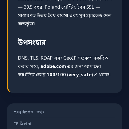
— 39.5 বছর, Poland হোস্টিং, বৈধ SSL —
সাধারণত উভয় বৈধ ব্যবসা এবং পুনঃব্র্যান্ডেড শেল
অন্তর্ভুক্ত।
উপসংহার
DNS, TLS, RDAP এবং GeoIP সংকেত একত্রিত
করার পরে,
adobe.com
এর জন্য আমাদের
স্বয়ংক্রিয় স্কোর
100/100
(
very_safe
) এ থাকে।
প্রযুক্তিগত তথ্য
IP ঠিকানা