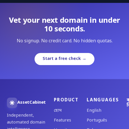
Vet your next domain in under
10 seconds.
No signup. No credit card. No hidden quotas.
Start a free check →
PRODUCT
LANGUAGES
ব
AssetCabinet
ল
হোম
English
Independent,
Features
Português
automated domain