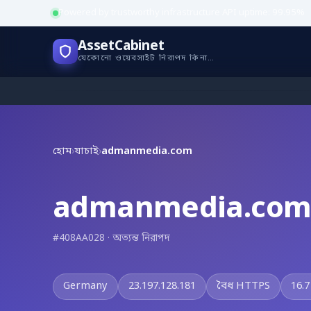
Powered by trustworthy infrastructure
·
API uptime: 99.95%
AssetCabinet
যেকোনো ওয়েবসাইট নিরাপদ কিনা যাচাই করুন
হোম
›
যাচাই
›
admanmedia.com
admanmedia.co
#408AA028 · অত্যন্ত নিরাপদ
Germany
23.197.128.181
বৈধ HTTPS
16.7