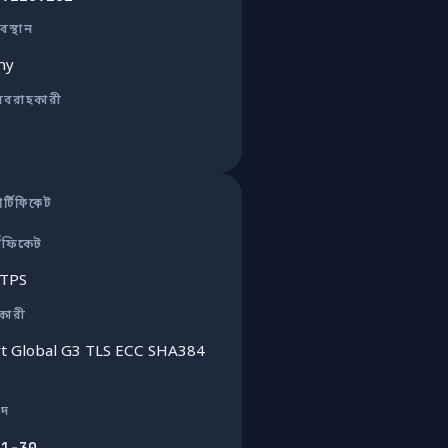
বস্থান
ny
রবরাহকারী
্টিফিকেট
টিফিকেট
TTPS
ুকারী
rt Global G3 TLS ECC SHA384
াদ