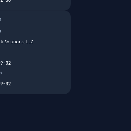
01-30
ার
র
k Solutions, LLC
09-02
েষ
09-02