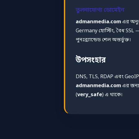
তুলনাযোগ্য ডোমেইন
admanmedia.com
এর অনুর
Germany হোস্টিং, বৈধ SSL —
পুনঃব্র্যান্ডেড শেল অন্তর্ভুক্ত।
উপসংহার
DNS, TLS, RDAP এবং GeoIP 
admanmedia.com
এর জন্য 
(
very_safe
) এ থাকে।