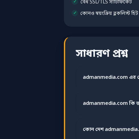
বৈধ SSL/TLS সার্টিফিকেট
কোনও স্বয়ংক্রিয় ব্লকলিস্ট হি
সাধারণ প্রশ্ন
admanmedia.com এর স্ক
admanmedia.com কি জা
কোন দেশ admanmedia.c