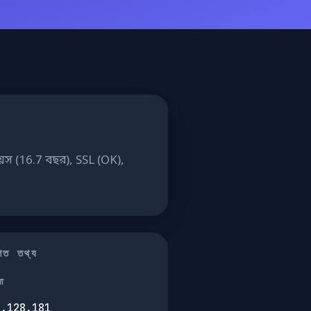
বয়স (16.7 বছর), SSL (OK),
তিগত তথ্য
না
7.128.181