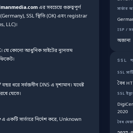
dmanmedia.com
এর সবচেয়ে গুরুত্বপূর্ণ
সার্ভার অ
 (Germany), SSL স্থিতি (OK) এবং registrar
Germa
s, LLC)।
ISP / স
অজানা
K। যে কোনো আধুনিক সাইটের ন্যূনতম
িফিকেট।
SSL সার
SSL সার্
বৈধ H
বছর ধরে সর্বজনীন DNS এ দৃশ্যমান। যথেষ্ট
 রেখে যেতে।
SSL ইস্য
DigiCe
2020
y
এ একটি সার্ভারে নির্দেশ করে, Unknown
বৈধ মেয়