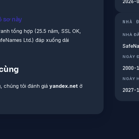
2026-
ồ sơ này
NHÀ 
tranh tổng hợp (25.5 năm, SSL OK,
NHÀ Đ
afeNames Ltd.) đáp xuống dải
SafeNa
NGÀY 
 cùng
2000-
NGÀY 
u, chúng tôi đánh giá
yandex.net
ở
2027-