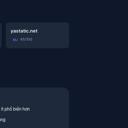
yastatic.net
95/100
RU
ít phổ biến hơn
áng