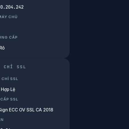
80.204.242
 MÁY CHỦ
UNG CẤP
Rõ
G CHỈ SSL
 CHỈ SSL
Hợp Lệ
 CẤP SSL
Sign ECC OV SSL CA 2018
ẠN