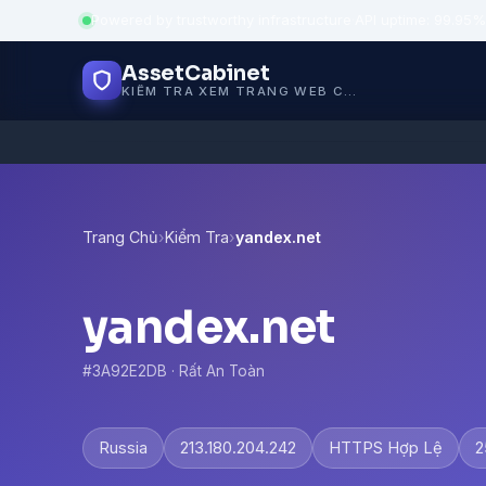
Powered by trustworthy infrastructure
·
API uptime: 99.95%
AssetCabinet
KIỂM TRA XEM TRANG WEB CÓ AN TOÀN KHÔNG
Trang Chủ
›
Kiểm Tra
›
yandex.net
yandex.net
#3A92E2DB · Rất An Toàn
Russia
213.180.204.242
HTTPS Hợp Lệ
2