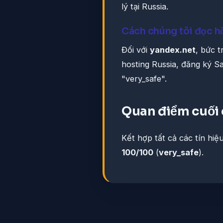
lý tại Russia.
Cách chúng tôi đọc h
Đối với
yandex.net
, bức 
hosting Russia, đăng ký S
"very_safe".
Quan điểm cuối
Kết hợp tất cả các tín hiệ
100/100
(
very_safe
).