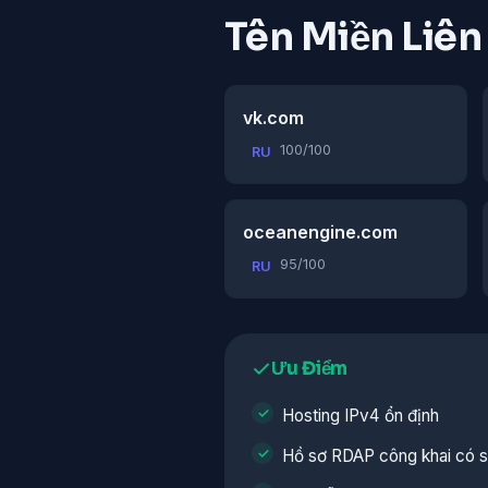
Tên Miền Liê
vk.com
100/100
RU
oceanengine.com
95/100
RU
Ưu Điểm
Hosting IPv4 ổn định
Hồ sơ RDAP công khai có 