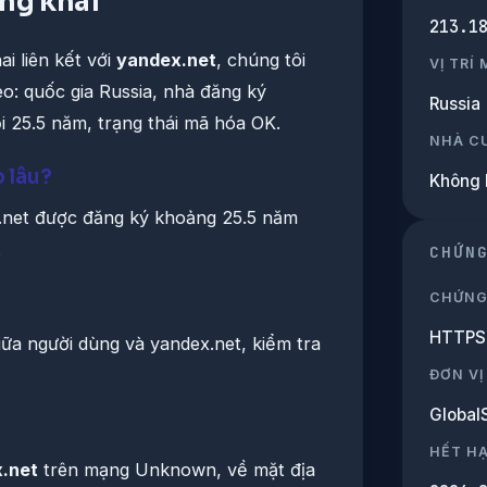
ông khai
213.1
i liên kết với
yandex.net
, chúng tôi
VỊ TRÍ
eo: quốc gia Russia, nhà đăng ký
Russia
i 25.5 năm, trạng thái mã hóa OK.
NHÀ C
o lâu?
Không 
.net được đăng ký khoảng 25.5 năm
.
CHỨN
CHỨNG
HTTPS 
giữa người dùng và yandex.net, kiểm tra
ĐƠN VỊ
Global
HẾT H
.net
trên mạng Unknown, về mặt địa