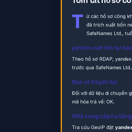
Tóm tắt hồ sơ c
T
ừ các hồ sơ công kha
đã trích xuất bốn n
SafeNames Ltd., tuổ
yandex.net tồn tại ba
Theo hồ sơ RDAP, yandex
trước qua SafeNames Ltd.
Bảo vệ truyền tải
Đối với dữ liệu di chuyển 
mã hóa trả về: OK.
Nhà cung cấp hạ tầng
Tra cứu GeoIP đặt
yandex