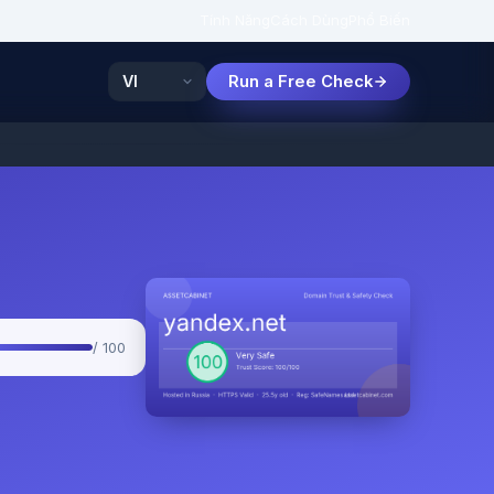
Tính Năng
Cách Dùng
Phổ Biến
Run a Free Check
/ 100