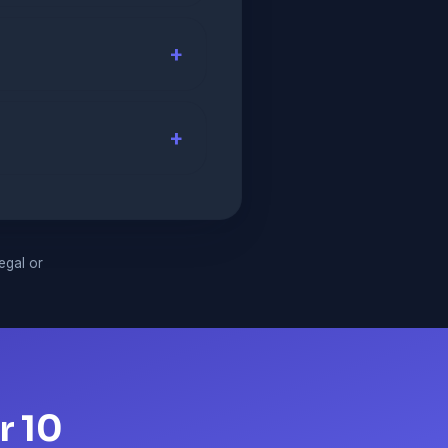
legal or
r 10