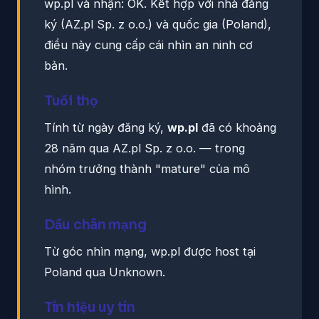
wp.pl và nhận: OK. Kết hợp với nhà đăng
ký (AZ.pl Sp. z o.o.) và quốc gia (Poland),
điều này cung cấp cái nhìn an ninh cơ
bản.
Tuổi thọ
Tính từ ngày đăng ký,
wp.pl
đã có khoảng
28 năm qua AZ.pl Sp. z o.o. — trong
nhóm trưởng thành "mature" của mô
hình.
Dấu chân mạng
Từ góc nhìn mạng, wp.pl được host tại
Poland qua Unknown.
Tín hiệu uy tín