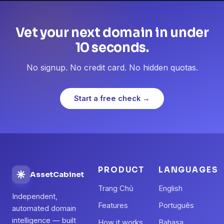
Vet your next domain in under
10 seconds.
No signup. No credit card. No hidden quotas.
Start a free check →
PRODUCT
LANGUAGES
AssetCabinet
Trang Chủ
English
Independent,
Features
Português
automated domain
intelligence — built
How it works
Bahasa