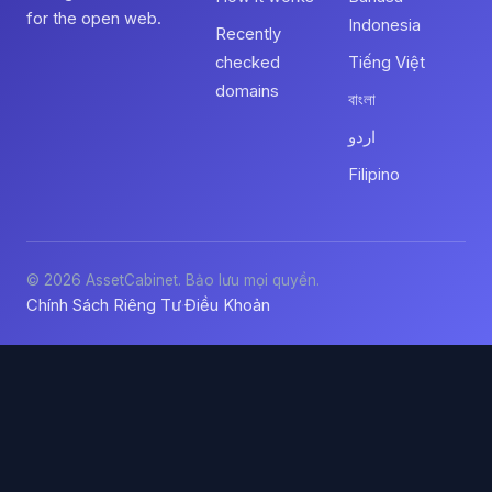
for the open web.
Indonesia
Recently
checked
Tiếng Việt
domains
বাংলা
اردو
Filipino
© 2026 AssetCabinet. Bảo lưu mọi quyền.
Chính Sách Riêng Tư
Điều Khoản
·