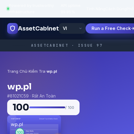
Powered by trustworthy
API uptime:
·
Tính Năng
Cách Dùng
Phổ
infrastructure
99.95%
AssetCabinet
Run a Free Check
ASSETCABINET · ISSUE 97
Trang Chủ
›
Kiểm Tra
›
wp.pl
wp.pl
#81021C59 · Rất An Toàn
100
/ 100