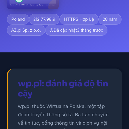
Poland
212.77.98.9
HTTPS Hợp Lệ
28 năm
AZ.pl Sp. z o.o.
Đã cập nhật
3 tháng trước
wp.pl: đánh giá độ tin
cậy
wp.pl thuộc Wirtualna Polska, một tập
đoàn truyền thông số tại Ba Lan chuyên
về tin tức, cổng thông tin và dịch vụ nội