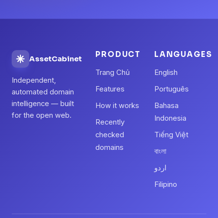
PRODUCT
LANGUAGES
AssetCabinet
Trang Chủ
English
Independent,
Features
Português
automated domain
intelligence — built
How it works
Bahasa
for the open web.
Indonesia
Recently
checked
Tiếng Việt
domains
বাংলা
اردو
Filipino