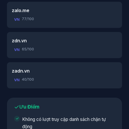
zalo.me
77/100
VN
zdn.vn
65/100
VN
zadn.vn
40/100
VN
Ưu Điểm
Không có lượt truy cập danh sách chặn tự
động