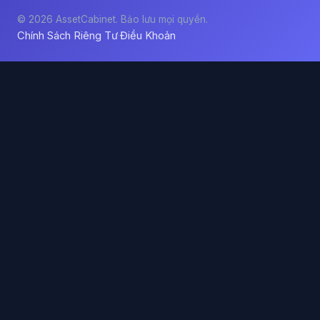
© 2026 AssetCabinet. Bảo lưu mọi quyền.
Chính Sách Riêng Tư
Điều Khoản
·