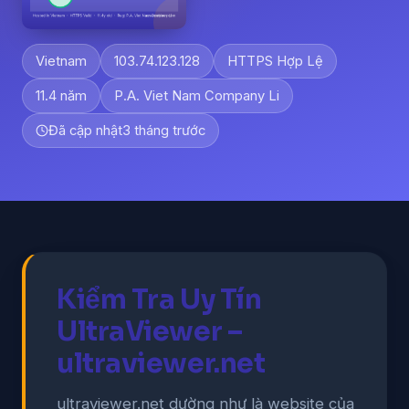
Vietnam
103.74.123.128
HTTPS Hợp Lệ
11.4 năm
P.A. Viet Nam Company Li
Đã cập nhật
3 tháng trước
Kiểm Tra Uy Tín
UltraViewer –
ultraviewer.net
ultraviewer.net dường như là website của