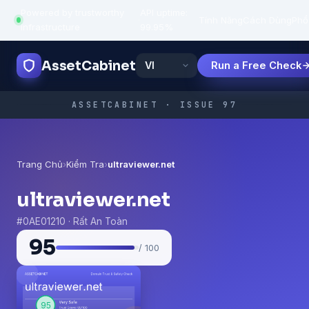
Powered by trustworthy
API uptime:
·
Tính Năng
Cách Dùng
Phổ
infrastructure
99.95%
AssetCabinet
Run a Free Check
ASSETCABINET · ISSUE 97
Trang Chủ
›
Kiểm Tra
›
ultraviewer.net
ultraviewer.net
#0AE01210 · Rất An Toàn
95
/ 100