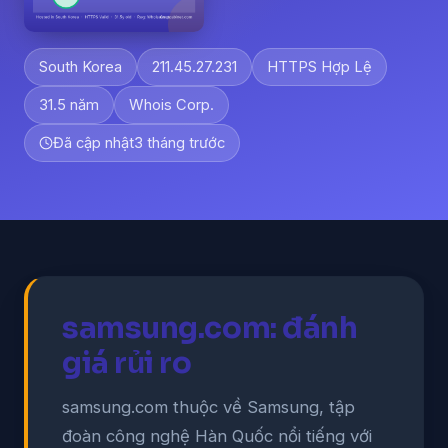
South Korea
211.45.27.231
HTTPS Hợp Lệ
31.5 năm
Whois Corp.
Đã cập nhật
3 tháng trước
samsung.com: đánh
giá rủi ro
samsung.com thuộc về Samsung, tập
đoàn công nghệ Hàn Quốc nổi tiếng với