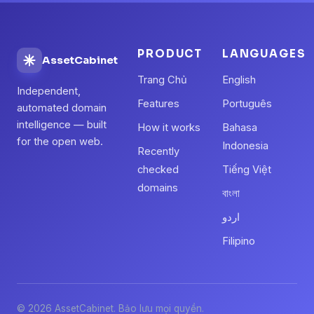
PRODUCT
LANGUAGES
AssetCabinet
Trang Chủ
English
Independent,
Features
Português
automated domain
intelligence — built
How it works
Bahasa
for the open web.
Indonesia
Recently
checked
Tiếng Việt
domains
বাংলা
اردو
Filipino
© 2026 AssetCabinet. Bảo lưu mọi quyền.