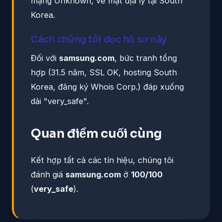
mạng Unknown, về mặt địa lý tại South
Korea.
Cách chúng tôi đọc hồ sơ này
Đối với
samsung.com
, bức tranh tổng
hợp (31.5 năm, SSL OK, hosting South
Korea, đăng ký Whois Corp.) đáp xuống
dải "very_safe".
Quan điểm cuối cùng
Kết hợp tất cả các tín hiệu, chúng tôi
đánh giá
samsung.com
ở
100/100
(
very_safe
).