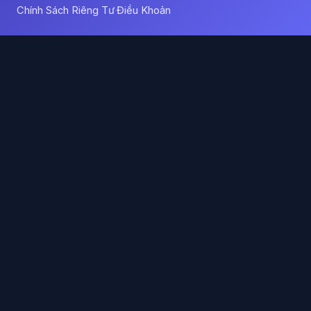
Chính Sách Riêng Tư
Điều Khoản
·