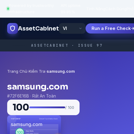
Powered by trustworthy
API uptime:
·
Tính Năng
Cách Dùng
Phổ
infrastructure
99.95%
AssetCabinet
Run a Free Check
ASSETCABINET · ISSUE 97
Trang Chủ
›
Kiểm Tra
›
samsung.com
samsung.com
#72F6E16B · Rất An Toàn
100
/ 100