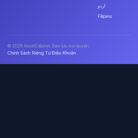
اردو
Filipino
© 2026 AssetCabinet. Bảo lưu mọi quyền.
Chính Sách Riêng Tư
Điều Khoản
·