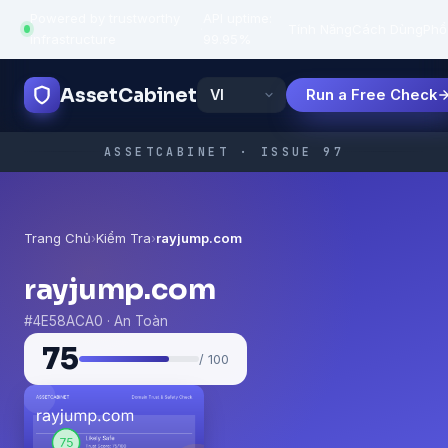
Powered by trustworthy
API uptime:
·
Tính Năng
Cách Dùng
Phổ
infrastructure
99.95%
AssetCabinet
Run a Free Check
ASSETCABINET · ISSUE 97
Trang Chủ
›
Kiểm Tra
›
rayjump.com
rayjump.com
#4E58ACA0 · An Toàn
75
/ 100