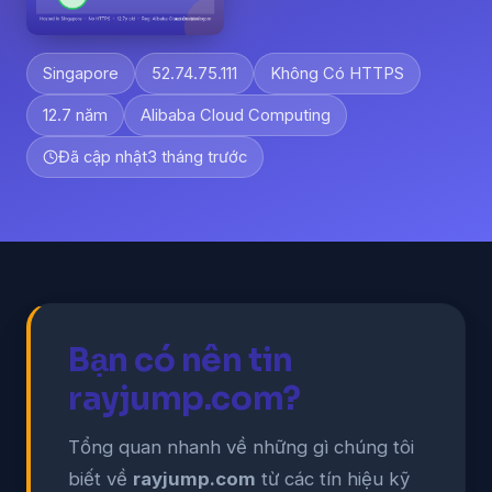
Singapore
52.74.75.111
Không Có HTTPS
12.7 năm
Alibaba Cloud Computing
Đã cập nhật
3 tháng trước
Bạn có nên tin
rayjump.com?
Tổng quan nhanh về những gì chúng tôi
biết về
rayjump.com
từ các tín hiệu kỹ