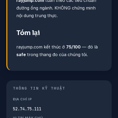
rayjump.com
tuân theo các tiêu chuẩn
đường ống ngành. KHÔNG chứng minh
nội dung trung thực.
Tóm lại
rayjump.com kết thúc ở
75/100
— đó là
safe
trong thang đo của chúng tôi.
THÔNG TIN KỸ THUẬT
ĐỊA CHỈ IP
52.74.75.111
VỊ TRÍ MÁY CHỦ