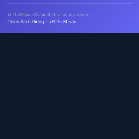
© 2026 AssetCabinet. Bảo lưu mọi quyền.
Chính Sách Riêng Tư
Điều Khoản
·