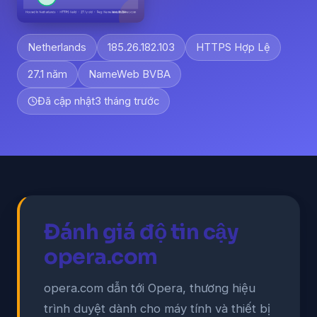
Netherlands
185.26.182.103
HTTPS Hợp Lệ
27.1 năm
NameWeb BVBA
Đã cập nhật
3 tháng trước
Đánh giá độ tin cậy
opera.com
opera.com dẫn tới Opera, thương hiệu
trình duyệt dành cho máy tính và thiết bị