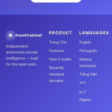
PRODUCT
LANGUAGES
AssetCabinet
Trang Chủ
English
Independent,
Features
Português
automated domain
intelligence — built
How it works
Bahasa
for the open web.
Indonesia
Recently
checked
Tiếng Việt
domains
বাংলা
اردو
Filipino