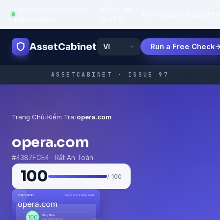
Powered by trustworthy
API uptime:
·
Tính Năng
Cách Dùng
Phổ
infrastructure
99.95%
AssetCabinet
Run a Free Check
ASSETCABINET · ISSUE 97
Trang Chủ
›
Kiểm Tra
›
opera.com
opera.com
#4387FCE4 · Rất An Toàn
100
/ 100