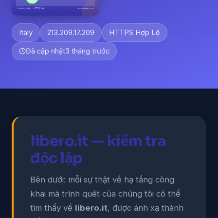
Italy
213.209.17.209
HTTPS Hợp Lệ
Đã cập nhật
3 tháng trước
libero.it — kiểm tra
độc lập
Bên dưới: mỗi sự thật về hạ tầng công
khai mà trình quét của chúng tôi có thể
tìm thấy về
libero.it
, được ánh xạ thành