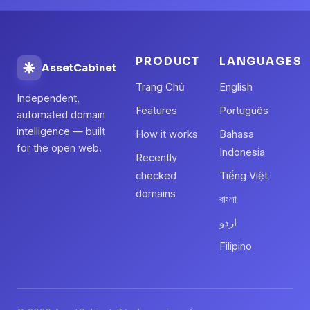
PRODUCT
LANGUAGES
AssetCabinet
Trang Chủ
English
Independent,
Features
Português
automated domain
intelligence — built
How it works
Bahasa
for the open web.
Indonesia
Recently
checked
Tiếng Việt
domains
বাংলা
اردو
Filipino