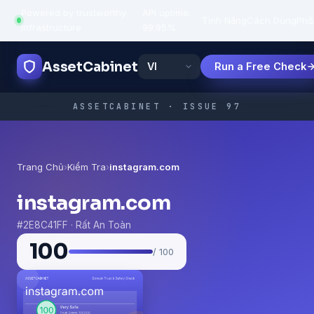
Powered by trustworthy
API uptime:
·
Tính Năng
Cách Dùng
Phổ
infrastructure
99.95%
AssetCabinet
Run a Free Check
ASSETCABINET · ISSUE 97
Trang Chủ
›
Kiểm Tra
›
instagram.com
instagram.com
#2E8C41FF · Rất An Toàn
100
/ 100