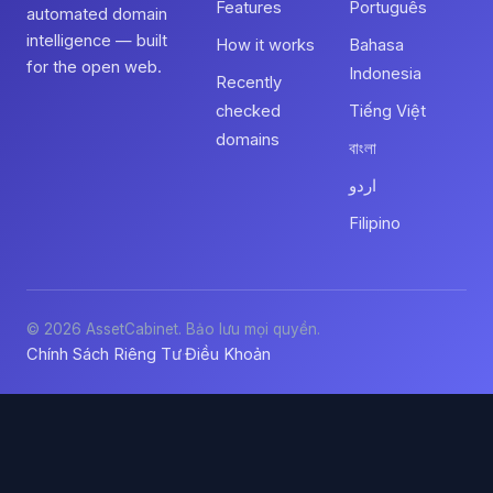
Features
Português
automated domain
intelligence — built
How it works
Bahasa
for the open web.
Indonesia
Recently
checked
Tiếng Việt
domains
বাংলা
اردو
Filipino
© 2026 AssetCabinet. Bảo lưu mọi quyền.
Chính Sách Riêng Tư
Điều Khoản
·