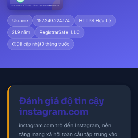
Ukraine
157.240.224.174
HTTPS Hợp Lệ
21.9 năm
RegistrarSafe, LLC
Đã cập nhật
3 tháng trước
Đánh giá độ tin cậy
instagram.com
instagram.com trỏ đến Instagram, nền
tảng mạng xã hội toàn cầu tập trung vào