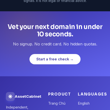
signals. It is not legal or financial advice.
Vet your next domain in under
10 seconds.
No signup. No credit card. No hidden quotas.
Start a free check →
PRODUCT
LANGUAGES
AssetCabinet
Trang Chủ
English
Independent,