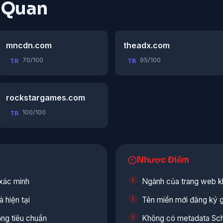
n Quan
mncdn.com
theadx.com
70/100
95/100
TR
TR
rockstargames.com
100/100
TR
Nhược Điểm
xác minh
Ngành của trang web kh
 hiện tại
Tên miền mới đăng ký 
ổng tiêu chuẩn
Không có metadata Sc