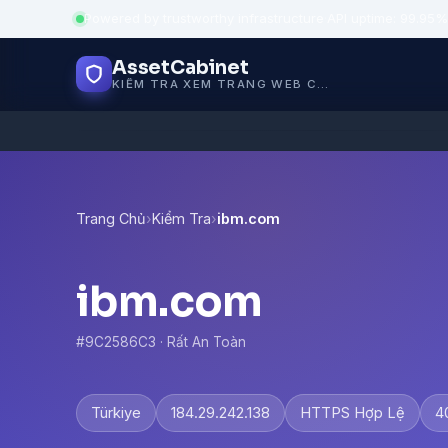
Powered by trustworthy infrastructure
·
API uptime: 99.95%
AssetCabinet
KIỂM TRA XEM TRANG WEB CÓ AN TOÀN KHÔNG
Trang Chủ
›
Kiểm Tra
›
ibm.com
ibm.com
#9C2586C3 · Rất An Toàn
Türkiye
184.29.242.138
HTTPS Hợp Lệ
4