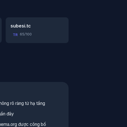
subesi.tc
65/100
TR
ông rõ ràng từ hạ tầng
gần đây
hema.org được công bố