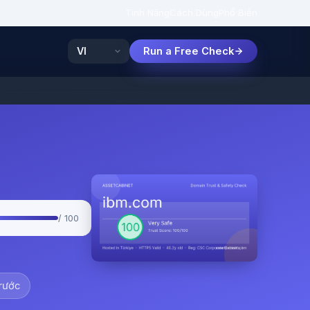
Tính Năng
Cách Dùng
Phổ Biến
Run a Free Check
/ 100
trước