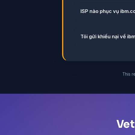
ISP nào phục vụ ibm.
Tôi gửi khiếu nại về i
This re
Vet