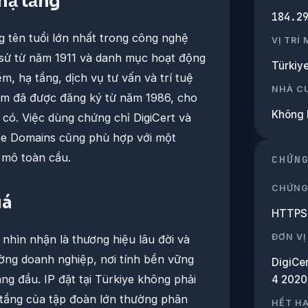
hạ tầng
184.2
 tên tuổi lớn nhất trong công nghệ
VỊ TRÍ
 sử từ năm 1911 và danh mục hoạt động
Türkiy
m, hạ tầng, dịch vụ tư vấn và trí tuệ
NHÀ C
om đã được đăng ký từ năm 1986, cho
Không 
có. Việc dùng chứng chỉ DigiCert và
te Domains cũng phù hợp với một
 mô toàn cầu.
CHỨN
CHỨNG
iá
HTTPS 
ĐƠN VỊ
 nhìn nhận là thương hiệu lâu đời và
ường doanh nghiệp, nơi tính bền vững
DigiCe
ng đầu. IP đặt tại Türkiye không phải
4 2020
 tầng của tập đoàn lớn thường phân
HẾT H