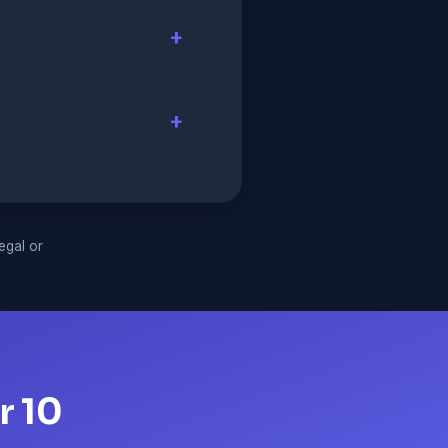
legal or
r 10