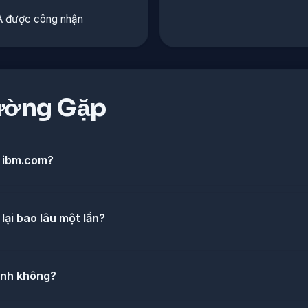
A được công nhận
ường Gặp
ề ibm.com?
lại bao lâu một lần?
ịnh không?