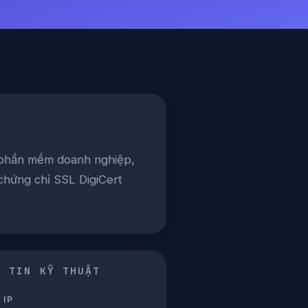
o phần mềm doanh nghiệp,
 chứng chỉ SSL DigiCert
G TIN KỸ THUẬT
 IP