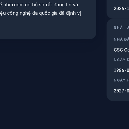
ể, ibm.com có hồ sơ rất đáng tin và
2026-
ệu công nghệ đa quốc gia đã định vị
NHÀ 
NHÀ Đ
CSC Co
NGÀY 
1986-
NGÀY 
2027-