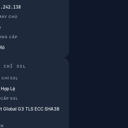
9.242.138
 MÁY CHỦ
e
UNG CẤP
Rõ
G CHỈ SSL
 CHỈ SSL
Hợp Lệ
 CẤP SSL
rt Global G3 TLS ECC SHA38
ẠN