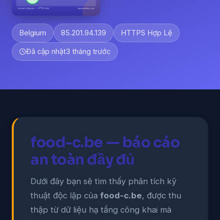
Belgium
85.201.94.139
HTTPS Hợp Lệ
Đã cập nhật
3 tháng trước
food-c.be — báo cáo
an toàn đầy đủ
Dưới đây bạn sẽ tìm thấy phân tích kỹ
thuật độc lập của
food-c.be
, được thu
thập từ dữ liệu hạ tầng công khai mà