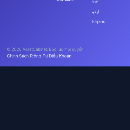
বাংলা
اردو
Filipino
© 2026 AssetCabinet. Bảo lưu mọi quyền.
Chính Sách Riêng Tư
Điều Khoản
·