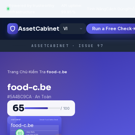
Powered by trustworthy
API uptime:
·
Tính Năng
Cách Dùng
Phổ
infrastructure
99.95%
AssetCabinet
Run a Free Check
ASSETCABINET · ISSUE 97
Trang Chủ
›
Kiểm Tra
›
food-c.be
food-c.be
#5A4BC9CA · An Toàn
65
/ 100