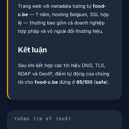
Trang web với metadata tương tự
food-
c.be
— ? năm, hosting Belgium, SSL hợp
lệ — thường bao gồm cả doanh nghiệp
hợp pháp và vỏ ngoài đổi thương hiệu.
Kết luận
Sau khi kết hợp các tín hiệu DNS, TLS,
RDAP và GeoIP, điểm tự động của chúng
tôi cho
food-c.be
đứng ở
65/100
(
safe
).
THÔNG TIN KỸ THUẬT