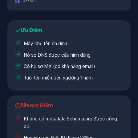
95/100
BE
Ưu Điểm
Máy chủ tên ổn định
Hồ sơ DNS được cấu hình đúng
Có hồ sơ MX (có khả năng email)
Tuổi tên miền trên ngưỡng 1 năm
Nhược Điểm
Không có metadata Schema.org được công
bố
Hosting trên khối IP dân cư/động