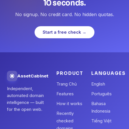
10 seconds.
No signup. No credit card. No hidden quotas.
Start a free check →
PRODUCT
LANGUAGES
AssetCabinet
Trang Chủ
English
Independent,
Features
Português
automated domain
intelligence — built
How it works
Bahasa
for the open web.
Indonesia
Recently
checked
Tiếng Việt
domains