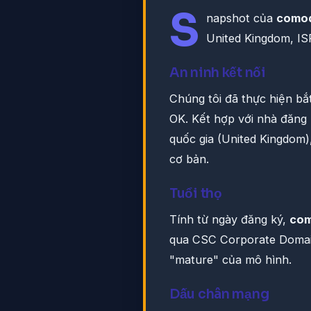
S
napshot của
como
United Kingdom, I
An ninh kết nối
Chúng tôi đã thực hiện b
OK. Kết hợp với nhà đăng
quốc gia (United Kingdom)
cơ bản.
Tuổi thọ
Tính từ ngày đăng ký,
co
qua CSC Corporate Domai
"mature" của mô hình.
Dấu chân mạng