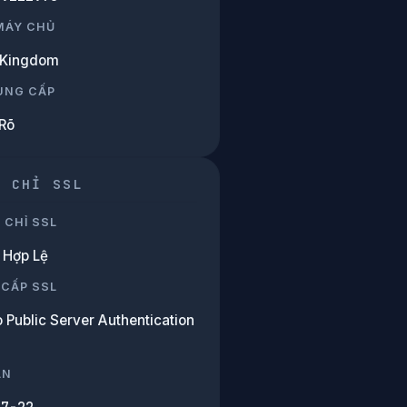
 MÁY CHỦ
 Kingdom
UNG CẤP
Rõ
G CHỈ SSL
 CHỈ SSL
Hợp Lệ
 CẤP SSL
 Public Server Authentication
ẠN