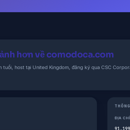
 cảnh hơn về comodoca.com
 tuổi, host tại United Kingdom, đăng ký qua CSC Corpora
THÔN
ĐỊA CHỈ
91.19