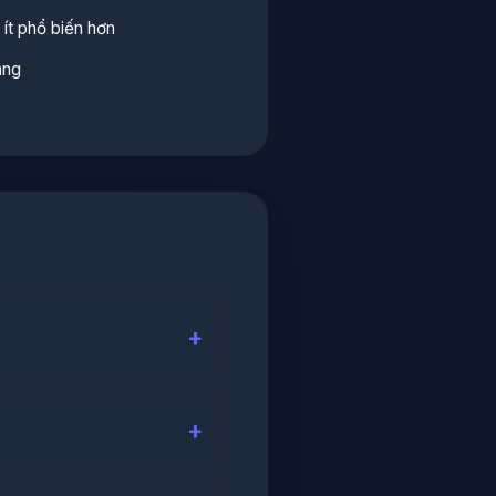
ít phổ biến hơn
áng