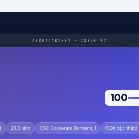
ASSETCABINET · ISSUE 97
100
ệ
23.5 năm
CSC Corporate Domains, I
Đã cập nhật
3 