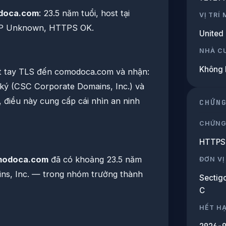
doca.com
: 23.5 năm tuổi, host tại
VỊ TRÍ
SP Unknown, HTTPS OK.
United
NHÀ C
Không 
ắt tay TLS đến comodoca.com và nhận:
 ký (CSC Corporate Domains, Inc.) và
, điều này cung cấp cái nhìn an ninh
CHỨN
CHỨNG
HTTPS 
modoca.com
đã có khoảng 23.5 năm
ĐƠN VỊ
ns, Inc. — trong nhóm trưởng thành
Sectigo
C
HẾT H