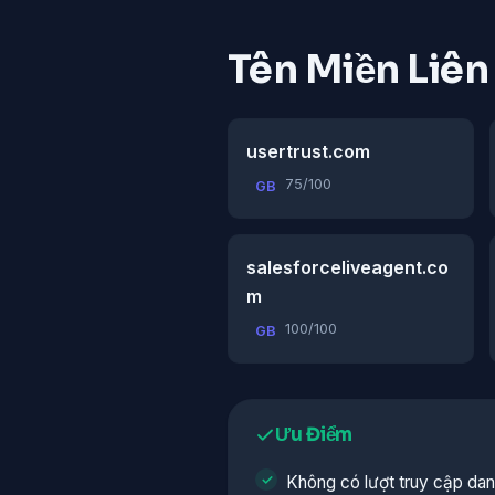
Tên Miền Liê
usertrust.com
75/100
GB
salesforceliveagent.co
m
100/100
GB
Ưu Điểm
Không có lượt truy cập da