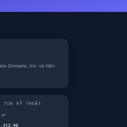
te Domains, Inc. và hiện
G TIN KỸ THUẬT
 IP
9.212.90