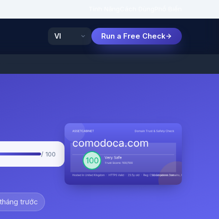
Tính Năng
Cách Dùng
Phổ Biến
Run a Free Check
/ 100
tháng trước