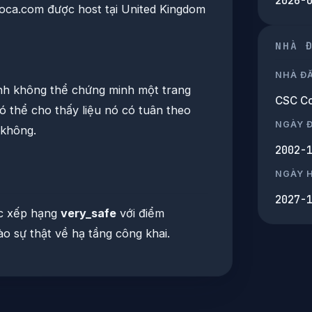
2026-
ca.com được host tại United Kingdom
NHÀ 
NHÀ Đ
nh không thể chứng minh một trang
CSC Co
ó thể cho thấy liệu nó có tuân theo
NGÀY 
 không.
2002-
NGÀY 
2027-
c xếp hạng
very_safe
với điểm
ào sự thật về hạ tầng công khai.