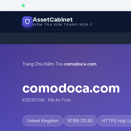
Powered by trustworthy infrastructure
·
API uptime: 99.95%
AssetCabinet
KIỂM TRA XEM TRANG WEB CÓ AN TOÀN KHÔNG
Trang Chủ
›
Kiểm Tra
›
comodoca.com
comodoca.com
#2EE8FD46 · Rất An Toàn
United Kingdom
91.199.212.90
HTTPS Hợp L