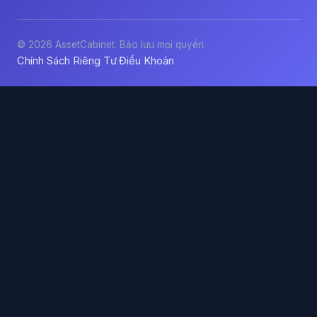
© 2026 AssetCabinet. Bảo lưu mọi quyền.
Chính Sách Riêng Tư
Điều Khoản
·