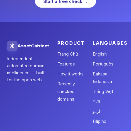
Start a free check →
PRODUCT
LANGUAGES
AssetCabinet
Trang Chủ
English
Independent,
Features
Português
automated domain
intelligence — built
How it works
Bahasa
for the open web.
Indonesia
Recently
checked
Tiếng Việt
domains
বাংলা
اردو
Filipino