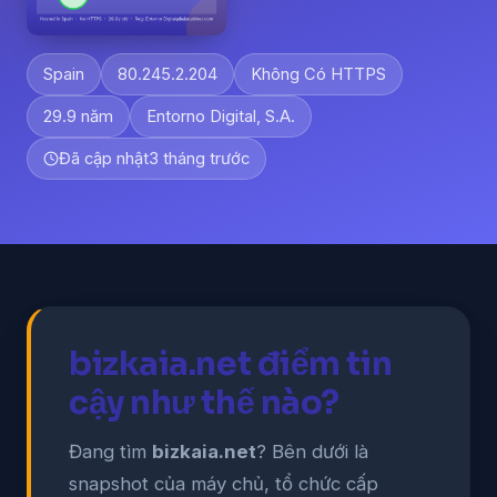
Spain
80.245.2.204
Không Có HTTPS
29.9 năm
Entorno Digital, S.A.
Đã cập nhật
3 tháng trước
bizkaia.net điểm tin
cậy như thế nào?
Đang tìm
bizkaia.net
? Bên dưới là
snapshot của máy chủ, tổ chức cấp