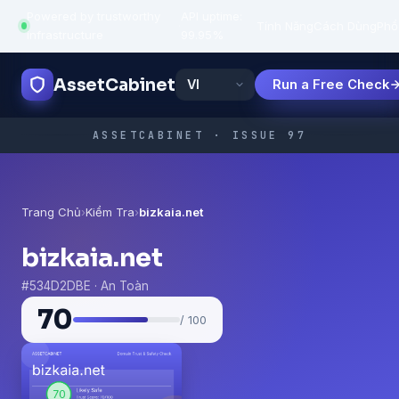
Powered by trustworthy
API uptime:
·
Tính Năng
Cách Dùng
Phổ
infrastructure
99.95%
AssetCabinet
Run a Free Check
ASSETCABINET · ISSUE 97
Trang Chủ
›
Kiểm Tra
›
bizkaia.net
bizkaia.net
#534D2DBE · An Toàn
70
/ 100