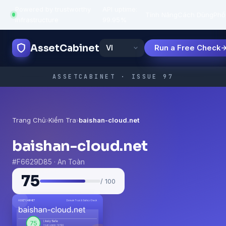
Powered by trustworthy
API uptime:
·
Tính Năng
Cách Dùng
Phổ
infrastructure
99.95%
AssetCabinet
Run a Free Check
ASSETCABINET · ISSUE 97
Trang Chủ
›
Kiểm Tra
›
baishan-cloud.net
baishan-cloud.net
#F6629D85 · An Toàn
75
/ 100