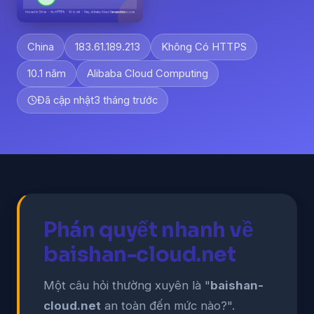
China
183.61.189.213
Không Có HTTPS
10.1 năm
Alibaba Cloud Computing
Đã cập nhật
3 tháng trước
Phán quyết nhanh về
baishan-cloud.net
Một câu hỏi thường xuyên là "
baishan-
cloud.net
an toàn đến mức nào?".