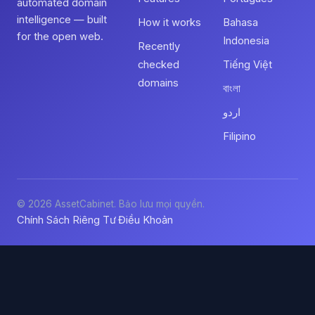
automated domain
intelligence — built
How it works
Bahasa
for the open web.
Indonesia
Recently
checked
Tiếng Việt
domains
বাংলা
اردو
Filipino
© 2026 AssetCabinet. Bảo lưu mọi quyền.
Chính Sách Riêng Tư
Điều Khoản
·