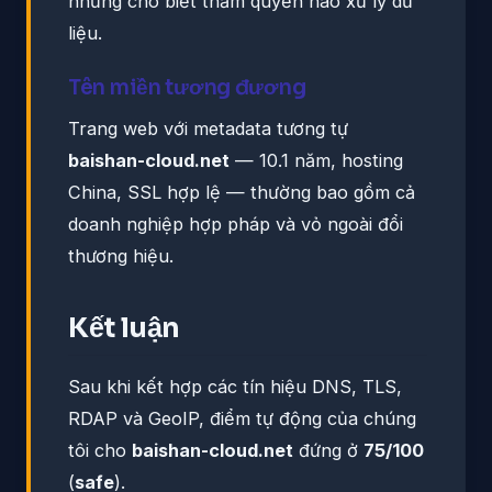
nhưng cho biết thẩm quyền nào xử lý dữ
liệu.
Tên miền tương đương
Trang web với metadata tương tự
baishan-cloud.net
— 10.1 năm, hosting
China, SSL hợp lệ — thường bao gồm cả
doanh nghiệp hợp pháp và vỏ ngoài đổi
thương hiệu.
Kết luận
Sau khi kết hợp các tín hiệu DNS, TLS,
RDAP và GeoIP, điểm tự động của chúng
tôi cho
baishan-cloud.net
đứng ở
75/100
(
safe
).