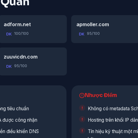
n Quan
adform.net
apmoller.com
100/100
95/100
DK
DK
zuuvicdn.com
95/100
DK
Nhược Điểm
ổng tiêu chuẩn
Không có metadata Sc
A được công nhận
Hosting trên khối IP d
ền điều khiển DNS
Tín hiệu kỹ thuật một 