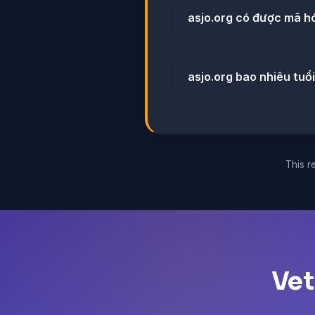
asjo.org có được mã h
asjo.org bao nhiêu tuổ
This re
Vet