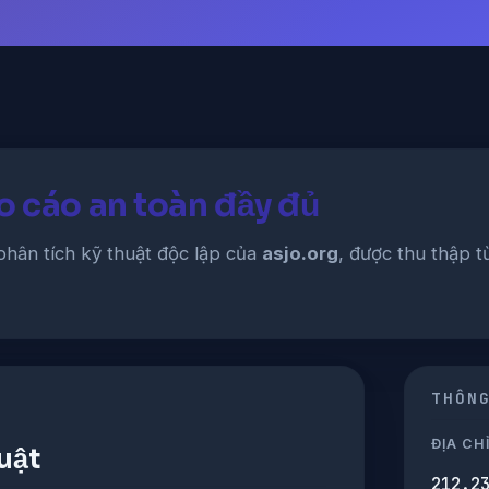
o cáo an toàn đầy đủ
phân tích kỹ thuật độc lập của
asjo.org
, được thu thập t
THÔN
ĐỊA CHỈ
uật
212.2