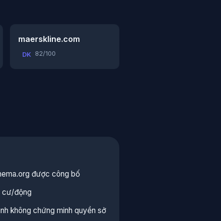
maerskline.com
82/100
DK
hema.org được công bố
ân cư/động
mình không chứng minh quyền sở