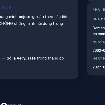
 thuật
NHÀ 
chứng minh
asjo.org
tuân theo các tiêu
NHÀ Đ
KHÔNG chứng minh nội dung trung
Domen
op.co
NGÀY 
2002-
0
— đó là
very_safe
trong thang đo
NGÀY 
2027-