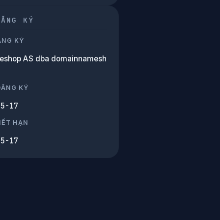
ĐĂNG KÝ
ĂNG KÝ
eshop AS dba domainnamesh
m
ĐĂNG KÝ
05-17
HẾT HẠN
05-17