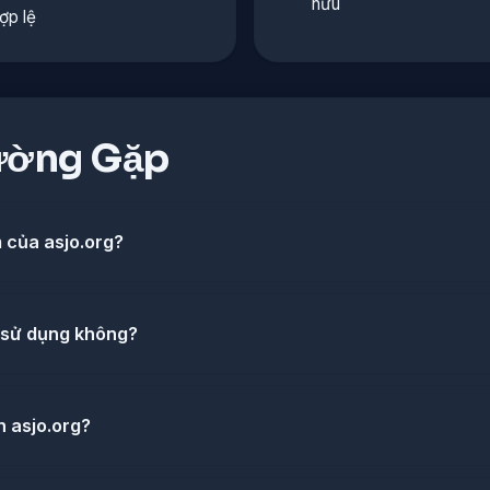
hữu
ợp lệ
ường Gặp
m của asjo.org?
ể sử dụng không?
h asjo.org?