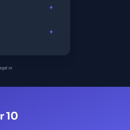
legal or
r 10