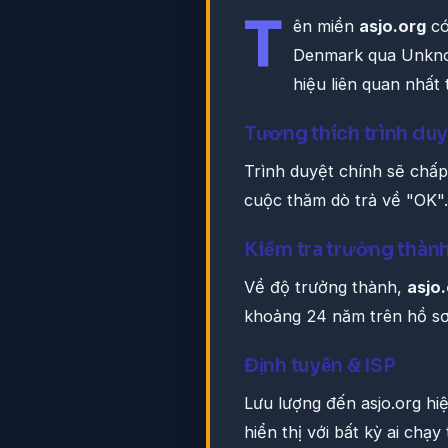
T
ên miền
asjo.org
có
Denmark qua Unknow
hiệu liên quan nhất 
Tương thích trình duy
Trình duyệt chính sẽ chấp
cuộc thăm dò trả về "OK". G
Kiểm tra trưởng thàn
Về độ trưởng thành,
asjo
khoảng 24 năm trên hồ sơ
Định tuyến & ISP
Lưu lượng đến asjo.org h
hiển thị với bất kỳ ai chạy