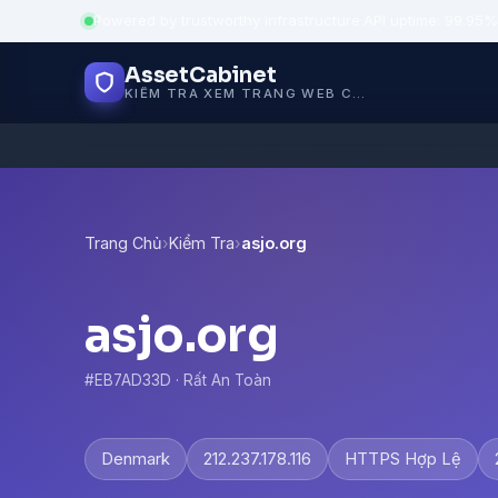
Powered by trustworthy infrastructure
·
API uptime: 99.95%
AssetCabinet
KIỂM TRA XEM TRANG WEB CÓ AN TOÀN KHÔNG
Trang Chủ
›
Kiểm Tra
›
asjo.org
asjo.org
#EB7AD33D · Rất An Toàn
Denmark
212.237.178.116
HTTPS Hợp Lệ