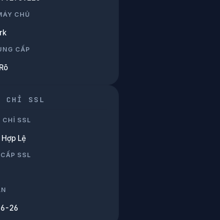
 MÁY CHỦ
rk
UNG CẤP
Rõ
G CHỈ SSL
 CHỈ SSL
Hợp Lệ
 CẤP SSL
ẠN
06-26