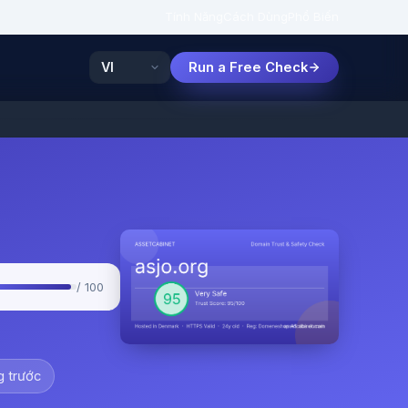
Tính Năng
Cách Dùng
Phổ Biến
Run a Free Check
/ 100
g trước