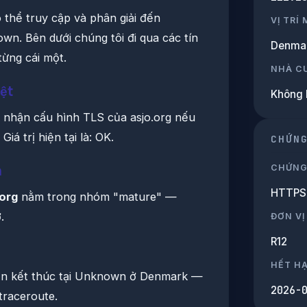
 thể truy cập và phân giải đến
VỊ TRÍ
n. Bên dưới chúng tôi đi qua các tín
Denma
từng cái một.
NHÀ C
ệt
Không 
 nhận cấu hình TLS của asjo.org nếu
iá trị hiện tại là: OK.
CHỨN
CHỨNG
h
HTTPS 
.org
nằm trong nhóm "mature" —
.
ĐƠN VỊ
R12
HẾT H
iện kết thúc tại Unknown ở Denmark —
2026-
 traceroute.