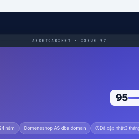
ASSETCABINET · ISSUE 97
95
24 năm
Domeneshop AS dba domain
Đã cập nhật
3 thán